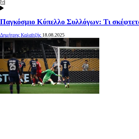
Παγκόσμιο Κύπελλο Συλλόγων: Τι σκέφτετα
Δημήτρης Καλαϊτζής
18.08.2025