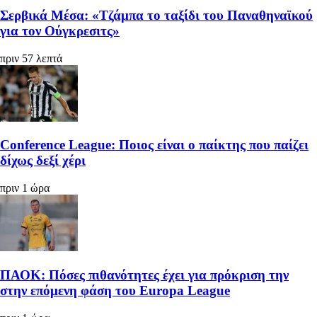
Σερβικά Μέσα: «Τζάμπα το ταξίδι του Παναθηναϊκού
για τον Ούγκρεσιτς»
πριν 57 λεπτά
Conference League: Ποιος είναι ο παίκτης που παίζει
δίχως δεξί χέρι
πριν 1 ώρα
ΠΑΟΚ: Πόσες πιθανότητες έχει για πρόκριση την
στην επόμενη φάση του Europa League