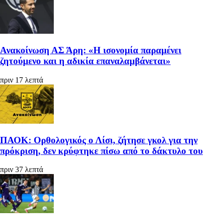
Ανακοίνωση ΑΣ Άρη: «Η ισονομία παραμένει
ζητούμενο και η αδικία επαναλαμβάνεται»
πριν 17 λεπτά
ΠΑΟΚ: Ορθολογικός ο Λίσι, ζήτησε γκολ για την
πρόκριση, δεν κρύφτηκε πίσω από το δάκτυλο του
πριν 37 λεπτά