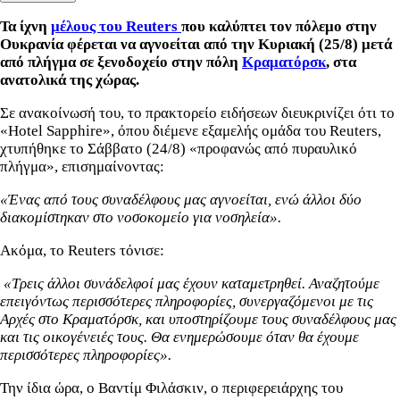
Τα ίχνη
μέλους του Reuters
που καλύπτει τον πόλεμο στην
Ουκρανία φέρεται να αγνοείται από την Κυριακή (25/8) μετά
από πλήγμα σε ξενοδοχείο στην πόλη
Κραματόρσκ
, στα
ανατολικά της χώρας.
Σε ανακοίνωσή του, το πρακτορείο ειδήσεων διευκρινίζει ότι το
«Hotel Sapphire», όπου διέμενε εξαμελής ομάδα του Reuters,
χτυπήθηκε το Σάββατο (24/8) «προφανώς από πυραυλικό
πλήγμα», επισημαίνοντας:
«Ένας από τους συναδέλφους μας αγνοείται, ενώ άλλοι δύο
διακομίστηκαν στο νοσοκομείο για νοσηλεία».
Ακόμα, το Reuters τόνισε:
«Τρεις άλλοι συνάδελφοί μας έχουν καταμετρηθεί. Αναζητούμε
επειγόντως περισσότερες πληροφορίες, συνεργαζόμενοι με τις
Αρχές στο Κραματόρσκ, και υποστηρίζουμε τους συναδέλφους μας
και τις οικογένειές τους. Θα ενημερώσουμε όταν θα έχουμε
περισσότερες πληροφορίες».
Την ίδια ώρα, ο Βαντίμ Φιλάσκιν, ο περιφερειάρχης του