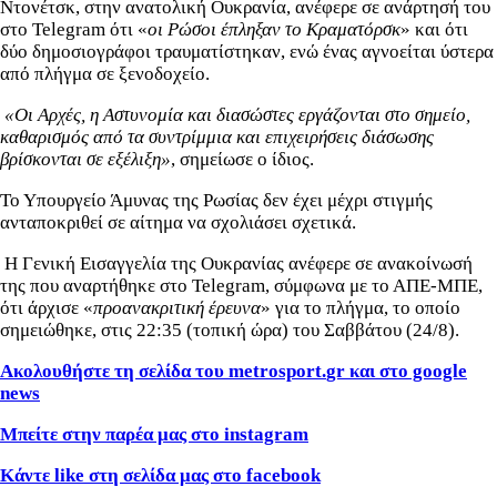
Ντονέτσκ, στην ανατολική Ουκρανία, ανέφερε σε ανάρτησή του
στο Telegram ότι «
οι Ρώσοι έπληξαν το Κραματόρσκ
» και ότι
δύο δημοσιογράφοι τραυματίστηκαν, ενώ ένας αγνοείται ύστερα
από πλήγμα σε ξενοδοχείο.
«Οι Αρχές, η Αστυνομία και διασώστες εργάζονται στο σημείο,
καθαρισμός από τα συντρίμμια και επιχειρήσεις διάσωσης
βρίσκονται σε εξέλιξη»
, σημείωσε ο ίδιος.
Το Υπουργείο Άμυνας της Ρωσίας δεν έχει μέχρι στιγμής
ανταποκριθεί σε αίτημα να σχολιάσει σχετικά.
Η Γενική Εισαγγελία της Ουκρανίας ανέφερε σε ανακοίνωσή
της που αναρτήθηκε στο Telegram, σύμφωνα με το ΑΠΕ-ΜΠΕ,
ότι άρχισε «
προανακριτική έρευνα
» για το πλήγμα, το οποίο
σημειώθηκε, στις 22:35 (τοπική ώρα) του Σαββάτου (24/8).
Ακολουθήστε τη σελίδα του
metrosport
.
gr
και στο
google
news
Μπείτε στην παρέα μας στο
instagram
Κάντε
like
στη σελίδα μας στο
facebook