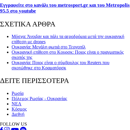
Εγγραφείτε στο κανάλι του
metrosport
.
gr
και του
Metropolis
95.5 στο
youtube
ΣΧΕΤΙΚΑ ΑΡΘΡΑ
Μόσχα: Άνοιξαν και πάλι τα αεροδρόμια μετά την ουκρανική
επίθεση με drones
Ουκρανία: Μεγάλη φωτιά στο Τερνοπίλ
Ουκρανική επίθεση στο Κουρσκ: Ποιος είναι ο πραγματικός
σκοπός της
Ουκρανία: Ποιος είναι ο σύμβουλος του Reuters που
σκοτώθηκε στο Κραματόρσκ
ΔΕΙΤΕ ΠΕΡΙΣΣΟΤΕΡΑ
Ρωσία
Πόλεμος Ρωσίας - Ουκρανίας
ΝΕΑ
Κόσμος
Διεθνή
FOLLOW US