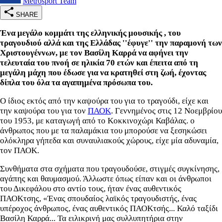
Metrosport Team
SHARE
Ένα μεγάλο κομμάτι της ελληνικής μουσικής , του
τραγουδιού αλλά και της Ελλάδας ''έφυγε'' την παραμονή των
Χριστουγέννων, με τον Βασίλη Καρρά να αφήνει την
τελευταία του πνοή σε ηλικία 70 ετών και έπειτα από τη
μεγάλη μάχη που έδωσε για να κρατηθεί στη ζωή, έχοντας
δίπλα του όλα τα αγαπημένα πρόσωπα του.
Ο ίδιος εκτός από την καψούρα του για το τραγούδι, είχε και
την καψούρα του για τον
ΠΑΟΚ
. Γεννημένος στις 12 Νοεμβρίου
του 1953, με καταγωγή από το Κοκκινοχώρι Καβάλας. ο
άνθρωπος που με τα παλαμάκια του μπορούσε να ξεσηκώσει
ολόκληρα γήπεδα και συναυλιακούς χώρους, είχε μία αδυναμία,
τον ΠΑΟΚ.
Συνθήματα στα σχήματα που τραγουδούσε, στιγμές συγκίνησης,
αγάπης και θαυμασμού. Άλλωστε όπως είπαν και οι άνθρωποι
του Δικεφάλου στο αντίο τους, ήταν ένας αυθεντικός
ΠΑΟΚτσης, «Ένας σπουδαίος λαϊκός τραγουδιστής, ένας
υπέροχος άνθρωπος, ένας αυθεντικός ΠΑΟΚτσής... Καλό ταξίδι
Βασίλη Καρρά... Τα ειλικρινή μας συλλυπητήρια στην