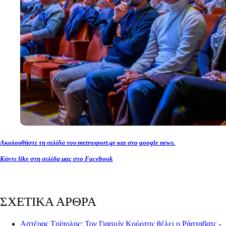
Ακολουθήστε τη σελίδα του metrosport.gr και στο google news.
Κάντε like στη σελίδα μας στο Facebook
ΣΧΕΤΙΚΑ ΑΡΘΡΑ
Αστέρας Τρίπολης: Τον Γιασμίν Κούρτιτς θέλει ο Ράσταβατς -