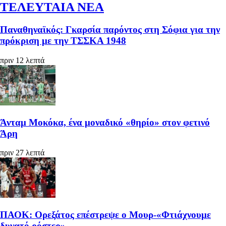
ΤΕΛΕΥΤΑΙΑ ΝΕΑ
Παναθηναϊκός: Γκαρσία παρόντος στη Σόφια για την
πρόκριση με την ΤΣΣΚΑ 1948
πριν 12 λεπτά
Άνταμ Μοκόκα, ένα μοναδικό «θηρίο» στον φετινό
Άρη
πριν 27 λεπτά
ΠΑΟΚ: Ορεξάτος επέστρεψε ο Μουρ-«Φτιάχνουμε
δυνατό ρόστερ»