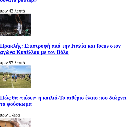
πριν 42 λεπτά
Ηρακλής: Επιστροφή από την Ιταλία και focus στον
αγώνα Κυπέλλου με τον Βόλο
πριν 57 λεπτά
Πώς θα «πέσει» η κοιλιά-Το αιθέριο έλαιο που διώχνει
το φούσκωμα
πριν 1 ώρα