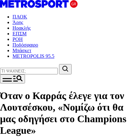
ΠΑΟΚ
Άρης
Ηρακλής
ΕΠΣΜ
ΡΟΗ
Ποδόσφαιρο
Μπάσκετ
METROPOLIS 95.5
Όταν ο Καρράς έλεγε για τον
Λουτσέσκου, «Νομίζω ότι θα
μας οδηγήσει στο Champions
League»