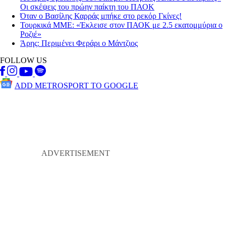
Οι σκέψεις του πρώην παίκτη του ΠΑΟΚ
Όταν ο Βασίλης Καρράς μπήκε στο ρεκόρ Γκίνες!
Τουρκικά ΜΜΕ: «Έκλεισε στον ΠΑΟΚ με 2.5 εκατομμύρια ο
Ροζιέ»
Άρης: Περιμένει Φεράρι ο Μάντζιος
FOLLOW US
ADD METROSPORT TO GOOGLE