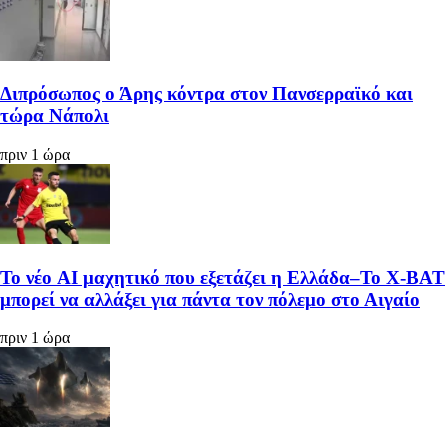
Διπρόσωπος ο Άρης κόντρα στον Πανσερραϊκό και
τώρα Νάπολι
πριν 1 ώρα
Το νέο AI μαχητικό που εξετάζει η Ελλάδα–Το X-BAT
μπορεί να αλλάξει για πάντα τον πόλεμο στο Αιγαίο
πριν 1 ώρα