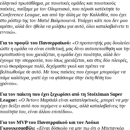
ελληνικό πρωτάθλημα, με ποιοτικές ομάδες και ποιοτικούς
παίκτες, παίξαμε με τον Ολυμπιακό, πoυ πέρυσι κατέκτησε το
Conference League, και από την άλλη με την Καλλιθέα, που έχει
στο ρόστερ της τον Ματιέ Βαλμπουενά. Υπάρχει κάτι που δεν μου
αρέσει, αλλά δεν ήθελα να μιλήσω για αυτό, όλοι καταλαβαίνετε τι
εννοώ».
Για το προφίλ του Πανσερραϊκού:
«Ο προπονητής μας δουλεύει
ώστε η ομάδα να είναι επιθετική, μας δίνει αυτοπεποίθηση και την
εμπιστοσύνη που χρειάζεται, η ομάδα έχει ποιότητα, αλλά δεν
έχουμε την ισορροπία, που ίσως χρειάζεται, και στις δύο πλευρές,
ενώ σκοράρουμε πολύ, δεχόμαστε γκολ και πρέπει να
βελτιωθούμε σε αυτό. Με τους παίκτες που έχουμε μπορούμε να
πάμε καλύτερα, γιατί όχι να φτάσουμε στην έκτη θέση του
χρόνου».
Για τον παίκτη που έχει ξεχωρίσει από τη Stoiximan Super
League:
«Ο Άντονι Μαρσιάλ είναι καταπληκτικός, μπορεί να μην
έχει δείξει αυτό που περίμενε ο κόσμος, αλλά καταλαβαίνεις την
ποιότητα του, είναι άλλου επιπέδου».
Για τον MVP του Πανσερραϊκού και τον Λούκα
Γκουγκεσασβίλι:
«Είναι δύσκολο να μην πω ότι ο Μπετανκόρ