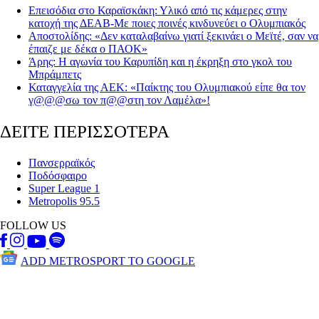
Επεισόδια στο Καραϊσκάκη: Υλικό από τις κάμερες στην
κατοχή της ΔΕΑΒ-Με ποιες ποινές κινδυνεύει ο Ολυμπιακός
Αποστολίδης: «Δεν καταλαβαίνω γιατί ξεκινάει ο Μεϊτέ, σαν να
έπαιζε με δέκα ο ΠΑΟΚ»
Άρης: Η αγωνία του Καρυπίδη και η έκρηξη στο γκολ του
Μπράμπετς
Καταγγελία της ΑΕΚ: «Παίκτης του Ολυμπιακού είπε θα τον
γ@@@σω τον π@@στη τον Λαμέλα»!
ΔΕΙΤΕ ΠΕΡΙΣΣΟΤΕΡΑ
Πανσερραϊκός
Ποδόσφαιρο
Super League 1
Metropolis 95.5
FOLLOW US
ADD METROSPORT TO GOOGLE