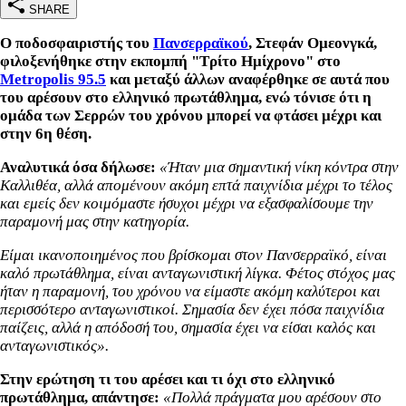
SHARE
Ο ποδοσφαιριστής του
Πανσερραϊκού
, Στεφάν Ομεονγκά,
φιλοξενήθηκε στην εκπομπή "Τρίτο Ημίχρονο" στο
Metropolis 95.5
και μεταξύ άλλων αναφέρθηκε σε αυτά που
του αρέσουν στο ελληνικό πρωτάθλημα, ενώ τόνισε ότι η
ομάδα των Σερρών του χρόνου μπορεί να φτάσει μέχρι και
στην 6η θέση.
Αναλυτικά όσα δήλωσε:
«Ήταν μια σημαντική νίκη κόντρα στην
Καλλιθέα, αλλά απομένουν ακόμη επτά παιχνίδια μέχρι το τέλος
και εμείς δεν κοιμόμαστε ήσυχοι μέχρι να εξασφαλίσουμε την
παραμονή μας στην κατηγορία.
Eίμαι ικανοποιημένος που βρίσκομαι στον Πανσερραϊκό, είναι
καλό πρωτάθλημα, είναι ανταγωνιστική λίγκα. Φέτος στόχος μας
ήταν η παραμονή, του χρόνου να είμαστε ακόμη καλύτεροι και
περισσότερο ανταγωνιστικοί. Σημασία δεν έχει πόσα παιχνίδια
παίζεις, αλλά η απόδοσή του, σημασία έχει να είσαι καλός και
ανταγωνιστικός».
Στην ερώτηση τι του αρέσει και τι όχι στο ελληνικό
πρωτάθλημα, απάντησε:
«Πολλά πράγματα μου αρέσουν στο