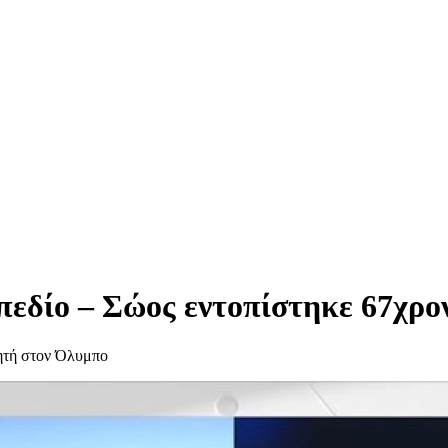
πεδίο – Σώος εντοπίστηκε 67χρο
λητή στον Όλυμπο