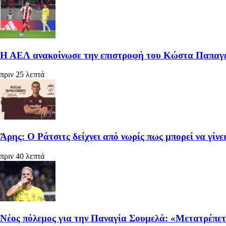
Η ΑΕΛ ανακοίνωσε την επιστροφή του Κώστα Παπαγ
πριν 25 λεπτά
Άρης: Ο Ράτσιτς δείχνει από νωρίς πως μπορεί να γίνε
πριν 40 λεπτά
Νέος πόλεμος για την Παναγία Σουμελά: «Μετατρέπετ