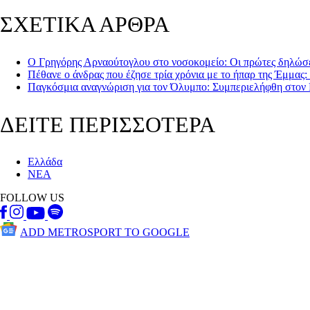
ΣΧΕΤΙΚΑ ΑΡΘΡΑ
Ο Γρηγόρης Αρναούτογλου στο νοσοκομείο: Οι πρώτες δηλώσ
Πέθανε ο άνδρας που έζησε τρία χρόνια με το ήπαρ της Έμμας:
Παγκόσμια αναγνώριση για τον Όλυμπο: Συμπεριελήφθη στ
ΔΕΙΤΕ ΠΕΡΙΣΣΟΤΕΡΑ
Ελλάδα
ΝΕΑ
FOLLOW US
ADD METROSPORT TO GOOGLE