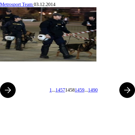
Metrosport Team
03.12.2014
1
...
1457
1458
1459
...
1490