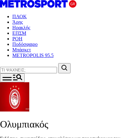
ΠΑΟΚ
Άρης
Ηρακλής
ΕΠΣΜ
ΡΟΗ
Ποδόσφαιρο
Μπάσκετ
METROPOLIS 95.5
Ολυμπιακός