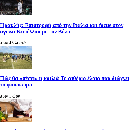
Ηρακλής: Επιστροφή από την Ιταλία και focus στον
αγώνα Κυπέλλου με τον Βόλο
πριν 45 λεπτά
Πώς θα «πέσει» η κοιλιά-Το αιθέριο έλαιο που διώχνει
το φούσκωμα
πριν 1 ώρα