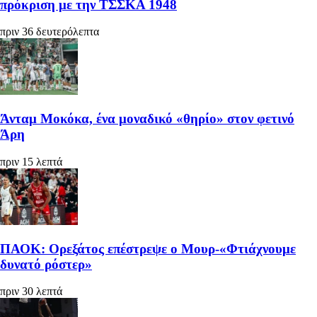
πρόκριση με την ΤΣΣΚΑ 1948
πριν 36 δευτερόλεπτα
Άνταμ Μοκόκα, ένα μοναδικό «θηρίο» στον φετινό
Άρη
πριν 15 λεπτά
ΠΑΟΚ: Ορεξάτος επέστρεψε ο Μουρ-«Φτιάχνουμε
δυνατό ρόστερ»
πριν 30 λεπτά