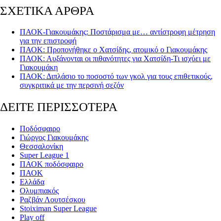
ΣΧΕΤΙΚΑ ΑΡΘΡΑ
ΠΑΟΚ-Γιακουμάκης: Ποστάρισμα με… αντίστροφη μέτρηση
για την επιστροφή
ΠΑΟΚ: Προπονήθηκε ο Χατσίδης, ατομικό ο Γιακουμάκης
ΠΑΟΚ: Αυξάνονται οι πιθανότητες για Χατσίδη-Τι ισχύει με
Γιακουμάκη
ΠΑΟΚ: Διπλάσιο το ποσοστό των γκολ για τους επιθετικούς,
συγκριτικά με την περσινή σεζόν
ΔΕΙΤΕ ΠΕΡΙΣΣΟΤΕΡΑ
Ποδόσφαιρο
Γιώργος Γιακουμάκης
Θεσσαλονίκη
Super League 1
ΠΑΟΚ ποδόσφαιρο
ΠΑΟΚ
Ελλάδα
Ολυμπιακός
Ραζβάν Λουτσέσκου
Stoiximan Super League
Play off