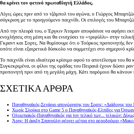
θα κρίνει τον φετινό πρωταθλητή Ελλάδος.
Λίγες ώρες πριν από το τζάμπολ του αγώνα, ο Γιώργος Μπαρτζώ
σύγκριση με το προηγούμενο παιχνίδι. Οι επιλογές του Μπαρτζώ
Από την πλευρά του, ο Έργκιν Άταμαν αποφάσισε να αφήσει εκτ
ενοχλήσεις στη μέση και θα ενισχύσει το «τριφύλλι» στην τελι
Γκραντ και Σορτς. Να θυμίσουμε ότι ο Τούρκος προπονητής δεν 
οπότε είναι εξαιρετικά δύσκολο να συμμετέχει στο σημερινό κρί
Το παιχνίδι είναι ιδιαίτερα κρίσιμο αφού το αποτέλεσμα του θ
Συγκεκριμένα, οι φίλοι της ομάδας του Πειραιά έχουν δώσει ρα
προπονητή πριν από τη μεγάλη μάχη. Κάτι παρόμοιο θα κάνουν 
ΣΧΕΤΙΚΑ ΑΡΘΡΑ
Παναθηναϊκός-Σενάριο αποχώρησης του Σορτς: «Διάδοχος του
Χωρίς Σλούκα στο Game 5 ο Παναθηναϊκός-Ελπίδες για Όσμα
Ολυμπιακός-Παναθηναϊκός για τον τελικό των... τελικών: Δίχω
Άρης: Η άφιξη Σπανούλη φέρνει μέτρα στο αεροδρόμιο «Μακε