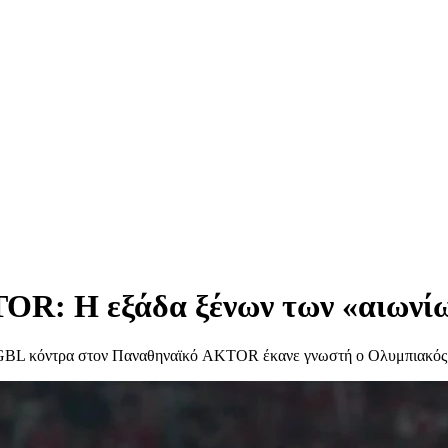
R: Η εξάδα ξένων των «αιωνίων
της GBL κόντρα στον Παναθηναϊκό AKTOR έκανε γνωστή ο Ολυμπιακός