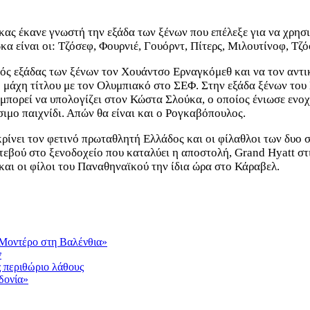
κας έκανε γνωστή την εξάδα των ξένων που επέλεξε για να χρησ
κα είναι οι: Τζόσεφ, Φουρνιέ, Γουόρντ, Πίτερς, Μιλουτίνοφ, Τζ
ός εξάδας των ξένων τον Χουάντσο Ερναγκόμεθ και να τον αντικ
κή μάχη τίτλου με τον Ολυμπιακό στο ΣΕΦ. Στην εξάδα ξένων του
μπορεί να υπολογίζει στον Κώστα Σλούκα, ο οποίος ένιωσε ενοχ
σιμο παιχνίδι. Απών θα είναι και ο Ρογκαβόπουλος.
α κρίνει τον φετινό πρωταθλητή Ελλάδος και οι φίλαθλοι των δυ
ντεβού στο ξενοδοχείο που καταλύει η αποστολή, Grand Hyatt στ
και οι φίλοι του Παναθηναϊκού την ίδια ώρα στο Κάραβελ.
 Μοντέρο στη Βαλένθια»
ν
ς περιθώριο λάθους
δονία»