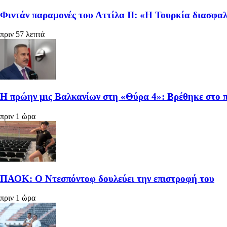
Φιντάν παραμονές του Αττίλα ΙΙ: «Η Τουρκία διασφα
πριν 57 λεπτά
Η πρώην μις Βαλκανίων στη «Θύρα 4»: Βρέθηκε στο π
πριν 1 ώρα
ΠΑΟΚ: Ο Ντεσπόντοφ δουλεύει την επιστροφή του
πριν 1 ώρα