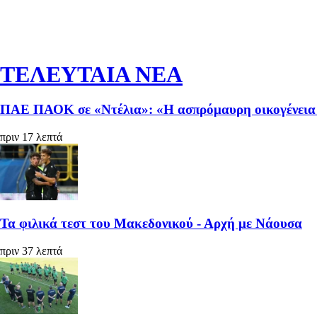
ΤΕΛΕΥΤΑΙΑ ΝΕΑ
ΠΑΕ ΠΑΟΚ σε «Ντέλια»: «Η ασπρόμαυρη οικογένεια 
πριν 17 λεπτά
Τα φιλικά τεστ του Μακεδονικού - Αρχή με Νάουσα
πριν 37 λεπτά