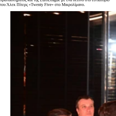
του Άλεκ Πίτερς «Twenty Five» στο Μικρολίμανο.