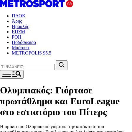
ΠΑΟΚ
Άρης
Ηρακλής
ΕΠΣΜ
ΡΟΗ
Ποδόσφαιρο
Μπάσκετ
METROPOLIS 95.5
Ολυμπιακός: Γιόρτασε
πρωτάθλημα και EuroLeague
στο εστιατόριο του Πίτερς
Η ομάδα του Ολυμπιακού γιόρτασε την κατάκτηση του
πρωταθλήματος και της EuroLeague με ένα δείπνο στο εστιατόριο