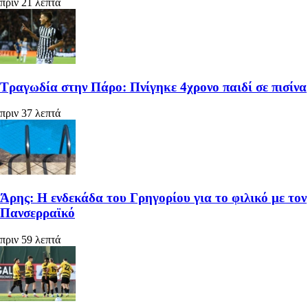
πριν 21 λεπτά
Τραγωδία στην Πάρο: Πνίγηκε 4χρονο παιδί σε πισίνα
πριν 37 λεπτά
Άρης: Η ενδεκάδα του Γρηγορίου για το φιλικό με τον
Πανσερραϊκό
πριν 59 λεπτά