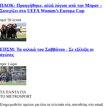
ΠΑΟΚ: Προηγήθηκε, αλλά λύγισε από την Μπραν –
Συνεχίζει στο UEFA Women’s Europa Cup
πριν 59 λεπτά
ΕΠΣΜ: Τα φιλικά του Σαββάτου - Σε εξέλιξη οι
αγώνες
πριν 1 ώρα
ΤΑ ΠΑΝΤΑ ΓΙΑ
ΤΟ METROSPORT
Ενημερωθείτε πρώτοι για όλα τα τελεταία νέα, απευθείας στο email