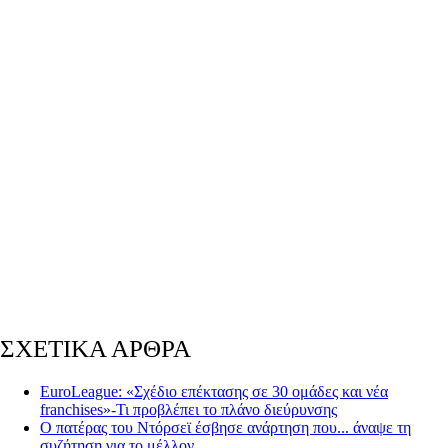
ΣΧΕΤΙΚΑ ΑΡΘΡΑ
EuroLeague: «Σχέδιο επέκτασης σε 30 ομάδες και νέα
franchises»-Τι προβλέπει το πλάνο διεύρυνσης
Ο πατέρας του Ντόρσεϊ έσβησε ανάρτηση που... άναψε τη
συζήτηση για το μέλλον