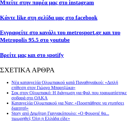
Μπείτε στην παρέα μας στο instagram
Κάντε like στη σελίδα μας στο facebook
Εγγραφείτε στο κανάλι του metrosport.gr και του
Metropolis 95.5 στο youtube
Βρείτε μας και στο spotify
ΣΧΕΤΙΚΑ ΑΡΘΡΑ
Νέα καταγγελία Ολυμπιακού κατά Παναθηναϊκού: «Διπλή
επίθεση στον Γιώργο Μπαρτζώκα»
Σοκ στον Ολυμπιακό: Η διάγνωση για Φαλ που τραυματίστηκε
σοβαρά στο ΟΑΚΑ
Καταγγελία Ολυμπιακού για Ναν: «Προσπάθησε να χτυπήσει
διαιτητή»
Story από Δημήτρη Γιαννακόπουλο: «Ο Φουρνιέ θα...
τιμωρηθεί; Όλη η Ελλάδα είδε»