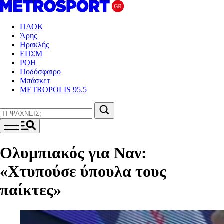
ΠΑΟΚ
Άρης
Ηρακλής
ΕΠΣΜ
ΡΟΗ
Ποδόσφαιρο
Μπάσκετ
METROPOLIS 95.5
Ολυμπιακός για Ναν:
«Χτυπούσε ύπουλα τους
παίκτες»