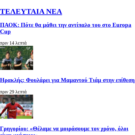
ΤΕΛΕΥΤΑΙΑ ΝΕΑ
ΠΑΟΚ: Πότε θα μάθει την αντίπαλο του στο Europa
Cup
πριν 14 λεπτά
Ηρακλής: Φουλάρει για Μαμαντού Τιάμ στην επίθεση
πριν 29 λεπτά
Γρηγορίου: «Θέλαμε να μοιράσουμε τον χρόνο, όλοι