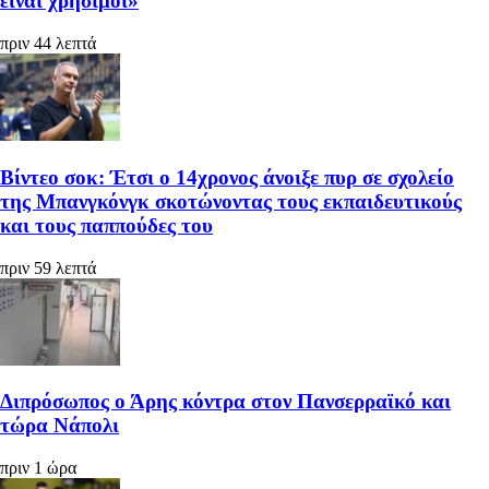
είναι χρήσιμοι»
πριν 44 λεπτά
Βίντεο σοκ: Έτσι ο 14χρονος άνοιξε πυρ σε σχολείο
της Μπανγκόνγκ σκοτώνοντας τους εκπαιδευτικούς
και τους παππούδες του
πριν 59 λεπτά
Διπρόσωπος ο Άρης κόντρα στον Πανσερραϊκό και
τώρα Νάπολι
πριν 1 ώρα