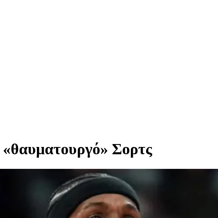
ν «θαυματουργό» Σορτς