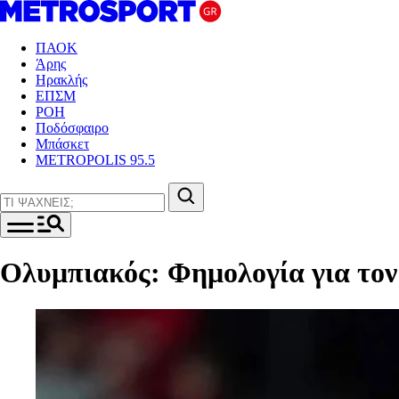
ΠΑΟΚ
Άρης
Ηρακλής
ΕΠΣΜ
ΡΟΗ
Ποδόσφαιρο
Μπάσκετ
METROPOLIS 95.5
Ολυμπιακός: Φημολογία για το