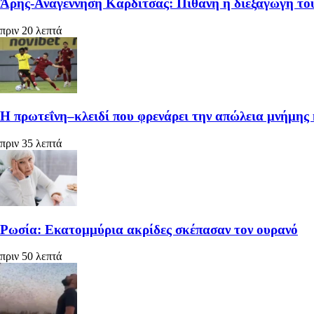
Άρης-Αναγέννηση Καρδίτσας: Πιθανή η διεξαγωγή το
πριν 20 λεπτά
Η πρωτεΐνη–κλειδί που φρενάρει την απώλεια μνήμης 
πριν 35 λεπτά
Ρωσία: Εκατομμύρια ακρίδες σκέπασαν τον ουρανό
πριν 50 λεπτά