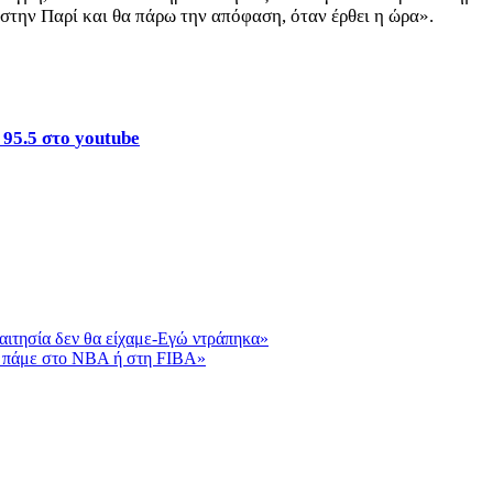
στην Παρί και θα πάρω την απόφαση, όταν έρθει η ώρα».
95.5 στο
youtube
αιτησία δεν θα είχαμε-Εγώ ντράπηκα»
α πάμε στο ΝΒΑ ή στη FIBA»