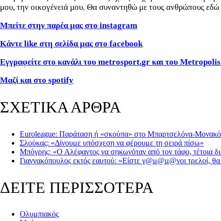
μου, την οικογένειά μου. Θα συναντηθώ με τους ανθρώπους εδώ 
Μπείτε στην παρέα μας στο
instagram
Κάντε
like
στη σελίδα μας στο
facebook
Εγγραφείτε στο κανάλι του
metrosport
.
gr
και του
Metropolis
Μαζί και στο spotify
ΣΧΕΤΙΚΑ ΑΡΘΡΑ
Euroleague: Παράταση ή «σκούπα» στο Μπαρτσελόνα-Μονακό
Σλούκας: «Δίνουμε υπόσχεση να φέρουμε τη σειρά πίσω»
Μπόγρης: «Ο Αλέφαντος να σηκωνόταν από τον τάφο, τέτοια δι
Γιαννακόπουλος εκτός εαυτού: «Είστε γ@μ@μ@νοι τρελοί, θ
ΔΕΙΤΕ ΠΕΡΙΣΣΟΤΕΡΑ
Ολυμπιακός