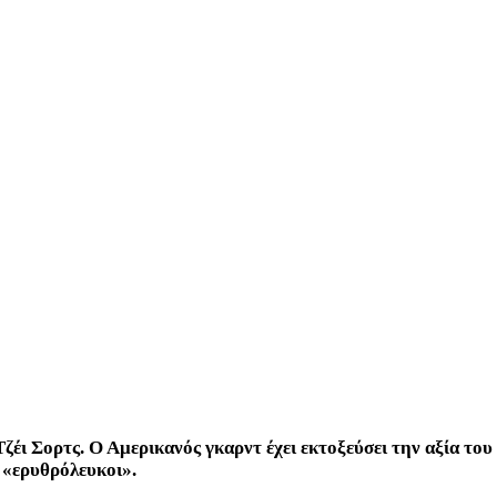
Τζέι Σορτς
. Ο Αμερικανός γκαρντ έχει εκτοξεύσει την αξία του
ι «ερυθρόλευκοι».