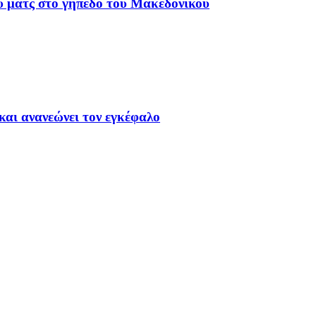
υ ματς στο γήπεδο του Μακεδονικού
και ανανεώνει τον εγκέφαλο