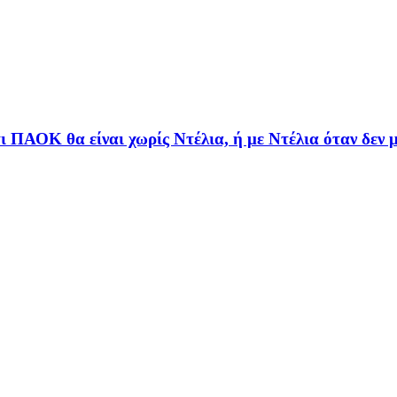
τι ΠΑΟΚ θα είναι χωρίς Ντέλια, ή με Ντέλια όταν δεν μ