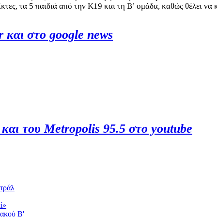
ίκτες, τα 5 παιδιά από την Κ19 και τη Β’ ομάδα, καθώς θέλει να 
r και στο google news
 και του Metropolis 95.5 στο youtube
ντράλ
ί»
ακού Β'