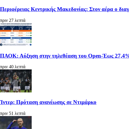
Περιφέρειας Κεντρικής Μακεδονίας: Στον αέρα ο διαγ
πριν 27 λεπτά
ΠΑΟΚ: Αύξηση στην τηλεθέαση του Open-Έως 27,4% 
πριν 40 λεπτά
Ίντερ: Πρόταση ανανέωσης σε Ντιμάρκο
πριν 51 λεπτά