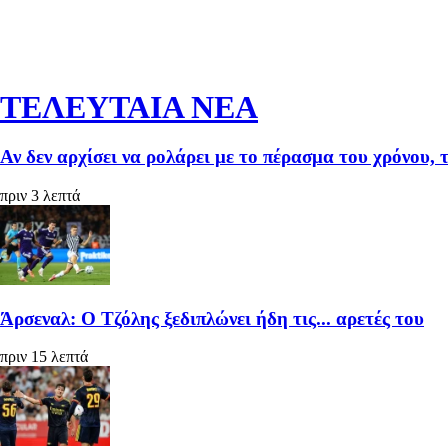
ΤΕΛΕΥΤΑΙΑ ΝΕΑ
Αν δεν αρχίσει να ρολάρει με το πέρασμα του χρόνου, 
πριν 3 λεπτά
Άρσεναλ: Ο Τζόλης ξεδιπλώνει ήδη τις... αρετές του
πριν 15 λεπτά