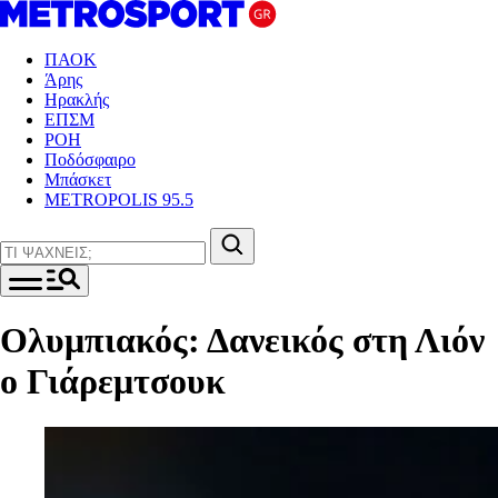
ΠΑΟΚ
Άρης
Ηρακλής
ΕΠΣΜ
ΡΟΗ
Ποδόσφαιρο
Μπάσκετ
METROPOLIS 95.5
Ολυμπιακός: Δανεικός στη Λιόν
ο Γιάρεμτσουκ