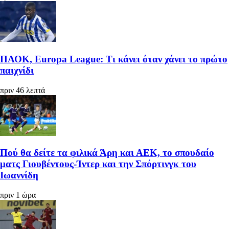
ΠΑΟΚ, Europa League: Τι κάνει όταν χάνει το πρώτο
παιχνίδι
πριν 46 λεπτά
Πού θα δείτε τα φιλικά Άρη και ΑΕΚ, το σπουδαίο
ματς Γιουβέντους-Ίντερ και την Σπόρτινγκ του
Ιωαννίδη
πριν 1 ώρα