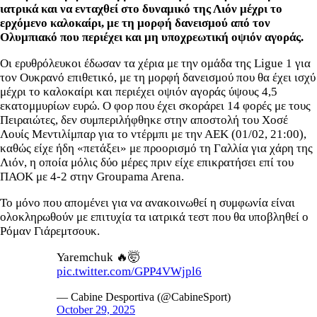
ιατρικά και να ενταχθεί στο δυναμικό της Λιόν μέχρι το
ερχόμενο καλοκαίρι, με τη μορφή δανεισμού από τον
Ολυμπιακό που περιέχει και μη υποχρεωτική οψιόν αγοράς.
Οι ερυθρόλευκοι έδωσαν τα χέρια με την ομάδα της Ligue 1 για
τον Ουκρανό επιθετικό, με τη μορφή δανεισμού που θα έχει ισχύ
μέχρι το καλοκαίρι και περιέχει οψιόν αγοράς ύψους 4,5
εκατομμυρίων ευρώ. Ο φορ που έχει σκοράρει 14 φορές με τους
Πειραιώτες, δεν συμπεριλήφθηκε στην αποστολή του Χοσέ
Λουίς Μεντιλίμπαρ για το ντέρμπι με την ΑΕΚ (01/02, 21:00),
καθώς είχε ήδη «πετάξει» με προορισμό τη Γαλλία για χάρη της
Λιόν, η οποία μόλις δύο μέρες πριν είχε επικρατήσει επί του
ΠΑΟΚ με 4-2 στην Groupama Arena.
Το μόνο που απομένει για να ανακοινωθεί η συμφωνία είναι
ολοκληρωθούν με επιτυχία τα ιατρικά τεστ που θα υποβληθεί ο
Ρόμαν Γιάρεμτσουκ.
Yaremchuk 🔥🤯
pic.twitter.com/GPP4VWjpl6
— Cabine Desportiva (@CabineSport)
October 29, 2025