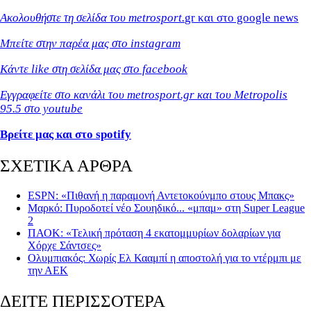
Ακολουθήστε τη σελίδα του metrosport.
gr και στο google news
Μπείτε στην παρέα μας στο instagram
Κάντε like στη σελίδα μας στο facebook
Εγγραφείτε στο κανάλι του metrosport.gr και του Metropolis
95.5 στο youtube
Βρείτε μας και στο spotify
ΣΧΕΤΙΚΑ ΑΡΘΡΑ
ESPN: «Πιθανή η παραμονή Αντετοκούνμπο στους Μπακς»
Μαρκό: Πυροδοτεί νέο Σουηδικό... «μπαμ» στη Super League
2
ΠΑΟΚ: «Τελική πρόταση 4 εκατομμυρίων δολαρίων για
Χόρχε Σάντσες»
Ολυμπιακός: Χωρίς Ελ Κααμπί η αποστολή για το ντέρμπι με
την ΑΕΚ
ΔΕΙΤΕ ΠΕΡΙΣΣΟΤΕΡΑ