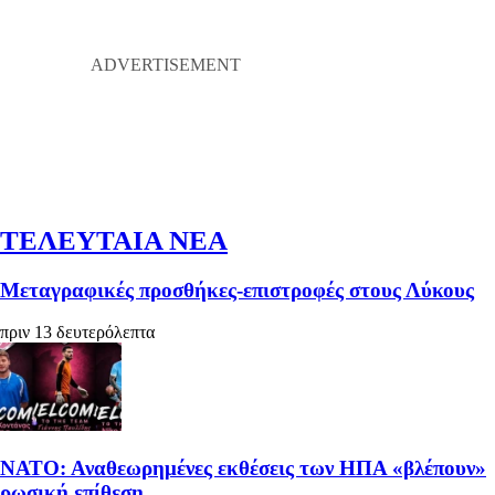
ΤΕΛΕΥΤΑΙΑ ΝΕΑ
Μεταγραφικές προσθήκες-επιστροφές στους Λύκους
πριν 13 δευτερόλεπτα
ΝΑΤΟ: Αναθεωρημένες εκθέσεις των ΗΠΑ «βλέπουν»
ρωσική επίθεση