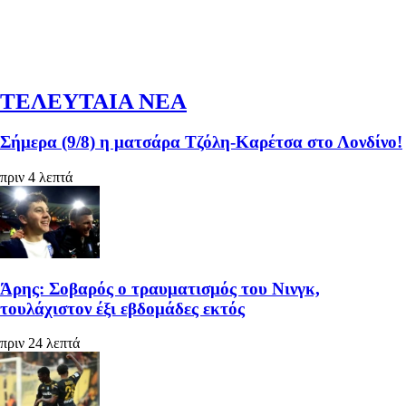
ΤΕΛΕΥΤΑΙΑ ΝΕΑ
Σήμερα (9/8) η ματσάρα Τζόλη-Καρέτσα στο Λονδίνο!
πριν 4 λεπτά
Άρης: Σοβαρός ο τραυματισμός του Νινγκ,
τουλάχιστον έξι εβδομάδες εκτός
πριν 24 λεπτά