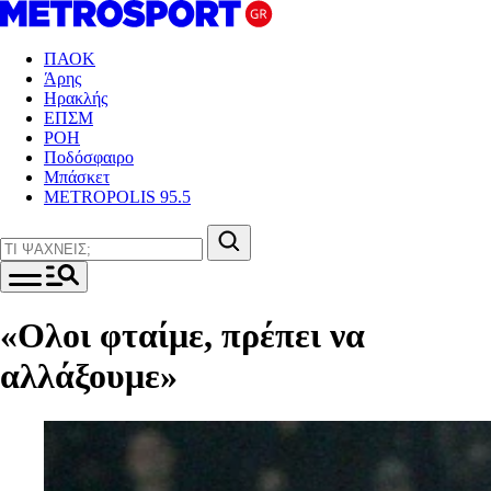
ΠΑΟΚ
Άρης
Ηρακλής
ΕΠΣΜ
ΡΟΗ
Ποδόσφαιρο
Μπάσκετ
METROPOLIS 95.5
«Ολοι φταίμε, πρέπει να
αλλάξουμε»