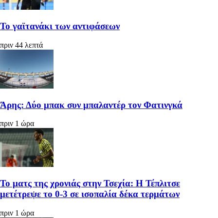
Το γαϊτανάκι των αντιφάσεων
πριν 44 λεπτά
Άρης: Δύο μπακ συν μπαλαντέρ τον Φατινγκά
πριν 1 ώρα
Το ματς της χρονιάς στην Τσεχία: Η Τέπλιτσε
μετέτρεψε το 0-3 σε ισοπαλία δέκα τερμάτων
πριν 1 ώρα