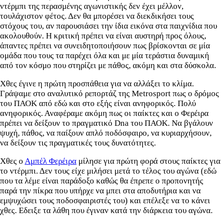
ντέρμπι της περασμένης αγωνιστικής δεν έχει μέλλον,
τουλάχιστον φέτος. Δεν θα μπορέσει να διεκδικήσει τους
στόχους του, αν παρουσιάσει την ίδια εικόνα στα παιχνίδια που
ακολουθούν. Η κριτική πρέπει να είναι αυστηρή προς όλους,
άπαντες πρέπει να συνειδητοποιήσουν πως βρίσκονται σε μία
ομάδα που τους τα παρέχει όλα και με μία τεράστια δυναμική
από τον κόσμο που στηρίζει με πάθος, ακόμη και στα δύσκολα.
Χθες έγινε η πρώτη προσπάθεια για να αλλάξει το κλίμα.
Γράψαμε στο αναλυτικό ρεπορτάζ της Metrosport πως ο δρόμος
του ΠΑΟΚ από εδώ και στο εξής είναι ανηφορικός. Πολύ
ανηφορικός. Αναφέραμε ακόμη πως οι παίκτες και ο Φερέιρα
πρέπει να δείξουν το πραγματικό Dna του ΠΑΟΚ. Να βγάλουν
ψυχή, πάθος, να παίξουν απλό ποδόσφαιρο, να κυριαρχήσουν,
να δείξουν τις πραγματικές τους δυνατότητες.
Χθες ο
Αμπέλ Φερέιρα
μίλησε για πρώτη φορά στους παίκτες για
το ντέρμπι. Δεν τους είχε μιλήσει μετά το τέλος του αγώνα (εδώ
που τα λέμε είναι παράδοξο καθώς θα έπρεπε ο προπονητής
παρά την πίκρα που υπήρχε να μπει στα αποδυτήρια και να
εμψυχώσει τους ποδοσφαιριστές του) και επέλεξε να το κάνει
χθες. Εδειξε τα λάθη που έγιναν κατά την διάρκεια του αγώνα.