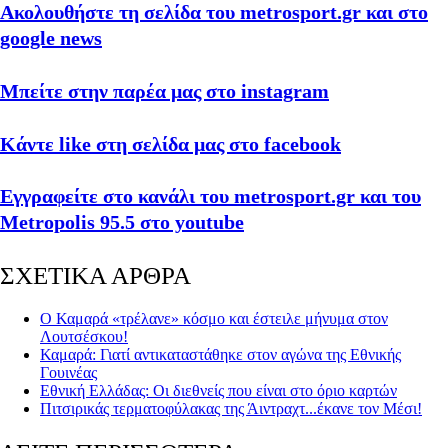
Ακολουθήστε τη σελίδα του metrosport.gr και στο
google news
Μπείτε στην παρέα μας στο instagram
Κάντε like στη σελίδα μας στο facebook
Εγγραφείτε στο κανάλι του metrosport.gr και του
Metropolis 95.5 στο youtube
ΣΧΕΤΙΚΑ ΑΡΘΡΑ
Ο Καμαρά «τρέλανε» κόσμο και έστειλε μήνυμα στον
Λουτσέσκου!
Καμαρά: Γιατί αντικαταστάθηκε στον αγώνα της Εθνικής
Γουινέας
Εθνική Ελλάδας: Οι διεθνείς που είναι στο όριο καρτών
Πιτσιρικάς τερματοφύλακας της Άιντραχτ...έκανε τον Μέσι!