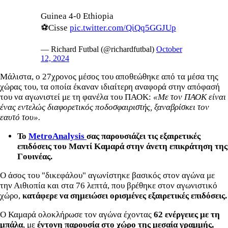
Guinea 4-0 Ethiopia
⚽Cisse
pic.twitter.com/QiQq5GGJUp
— Richard Futbal (@richardfutbal)
October
12, 2024
Μάλιστα, ο 27χρονος μέσος του αποθεώθηκε από τα μέσα της
χώρας του, τα οποία έκαναν ιδιαίτερη αναφορά στην απόφασή
του να αγωνιστεί με τη φανέλα του ΠΑΟΚ:
«Με τον ΠΑΟΚ είναι
ένας εντελώς διαφορετικός ποδοσφαιριστής, ξαναβρίσκει τον
εαυτό του».
Το
MetroAnalysis
σας παρουσιάζει τις
εξαιρετικές
επιδόσεις του Μαντί Καμαρά
στην άνετη επικράτηση της
Γουινέας.
Ο άσος του "δικεφάλου" αγωνίστηκε βασικός στον αγώνα με
την Αιθιοπία και στα 76 λεπτά, που βρέθηκε στον αγωνιστικό
χώρο,
κατάφερε να σημειώσει ορισμένες εξαιρετικές επιδόσεις.
Ο Καμαρά ολοκλήρωσε τον αγώνα έχοντας
62 ενέργειες με τη
μπάλα
, με
έντονη παρουσία στο χώρο της μεσαία γραμμής,