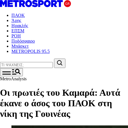
ΠΑΟΚ
Άρης
Ηρακλής
ΕΠΣΜ
ΡΟΗ
Ποδόσφαιρο
Μπάσκετ
METROPOLIS 95.5
MetroAnalysis
Οι πρωτιές του Καμαρά: Αυτά
έκανε ο άσος του ΠΑΟΚ στη
νίκη της Γουινέας