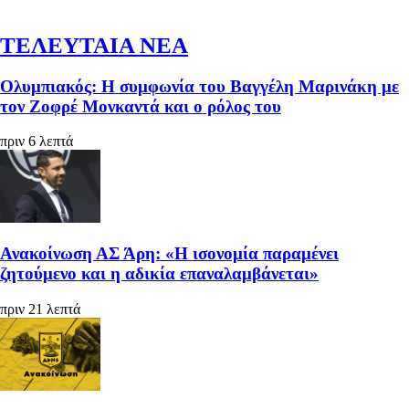
ΤΕΛΕΥΤΑΙΑ ΝΕΑ
Ολυμπιακός: Η συμφωνία του Βαγγέλη Μαρινάκη με
τον Ζοφρέ Μονκαντά και ο ρόλος του
πριν 6 λεπτά
Ανακοίνωση ΑΣ Άρη: «Η ισονομία παραμένει
ζητούμενο και η αδικία επαναλαμβάνεται»
πριν 21 λεπτά