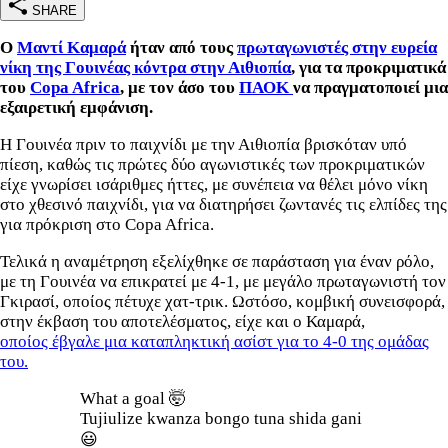
SHARE
Ο
Μαντί Καμαρά
ήταν από τους
πρωταγωνιστές στην ευρεία
νίκη της Γουινέας κόντρα στην Αιθιοπία
, για τα προκριματικά
του
Copa Africa
, με τον άσο του
ΠΑΟΚ
να πραγματοποιεί μια
εξαιρετική εμφάνιση.
Η Γουινέα πριν το παιχνίδι με την Αιθιοπία βρισκόταν υπό
πίεση, καθώς τις πρώτες δύο αγωνιστικές των προκριματικών
είχε γνωρίσει ισάριθμες ήττες, με συνέπεια να θέλει μόνο νίκη
στο χθεσινό παιχνίδι, για να διατηρήσει ζωντανές τις ελπίδες της
για πρόκριση στο Copa Africa.
Τελικά η αναμέτρηση εξελίχθηκε σε παράσταση για έναν ρόλο,
με τη Γουινέα να επικρατεί με 4-1, με μεγάλο πρωταγωνιστή τον
Γκιρασί, οποίος πέτυχε χατ-τρικ. Ωστόσο, κομβική συνεισφορά,
στην έκβαση του αποτελέσματος, είχε και ο Καμαρά,
οποίος έβγαλε μια καταπληκτική ασίστ για το 4-0 της ομάδας
του.
What a goal 🤯
Tujiulize kwanza bongo tuna shida gani
😃