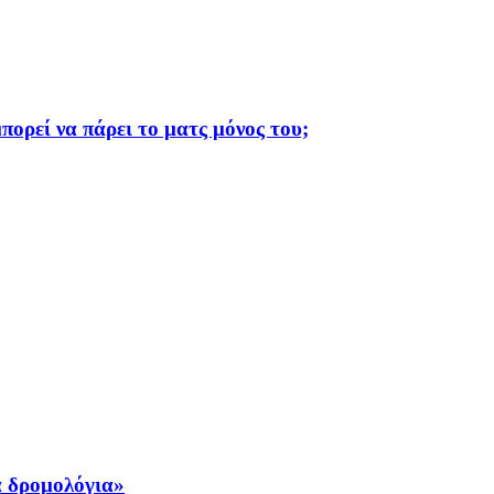
πορεί να πάρει το ματς μόνος του;
ά δρομολόγια»