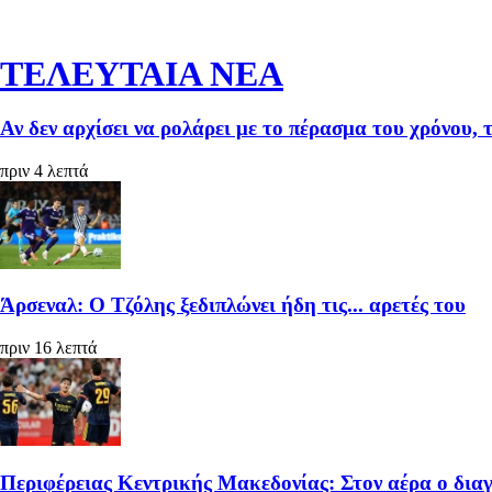
ΤΕΛΕΥΤΑΙΑ ΝΕΑ
Αν δεν αρχίσει να ρολάρει με το πέρασμα του χρόνου, 
πριν 4 λεπτά
Άρσεναλ: Ο Τζόλης ξεδιπλώνει ήδη τις... αρετές του
πριν 16 λεπτά
Περιφέρειας Κεντρικής Μακεδονίας: Στον αέρα ο διαγ