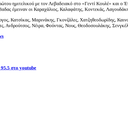
ρώτου ημιτελικού με τον Λεβαδειακό στο «Γεντί Κουλέ» και ο 
3αδας έμειναν οι Καραχάλιος, Καλαφάτης, Κοντεκάς, Λαγουδάκη
ργος, Κατσίκας, Μαρινάκης, Γκονζάλες, Χατζηθεοδωρίδης, Και
ς, Ανδρούτσος, Νέιρα, Φούντας, Νους, Θεοδοσουλάκης, Σενγκέλ
ws
 95.5 στο youtube