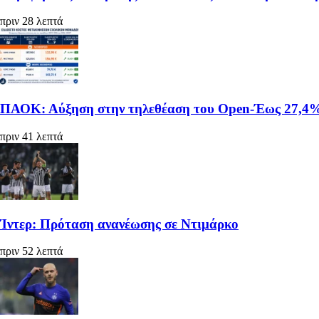
πριν 28 λεπτά
ΠΑΟΚ: Αύξηση στην τηλεθέαση του Open-Έως 27,4% 
πριν 41 λεπτά
Ίντερ: Πρόταση ανανέωσης σε Ντιμάρκο
πριν 52 λεπτά