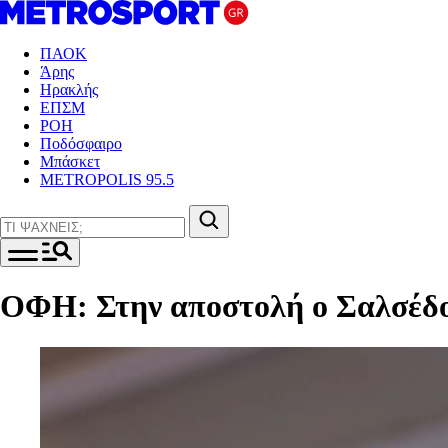
ΠΑΟΚ
Άρης
Ηρακλής
ΕΠΣΜ
ΡΟΗ
Ποδόσφαιρο
Μπάσκετ
METROPOLIS 95.5
ΟΦΗ: Στην αποστολή ο Σαλσέδο