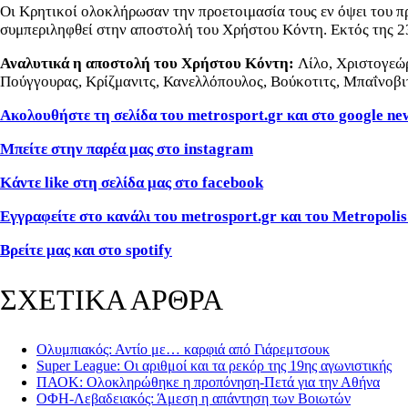
Οι Κρητικοί ολοκλήρωσαν την προετοιμασία τους εν όψει του π
συμπεριληφθεί στην αποστολή του Χρήστου Κόντη. Εκτός της 2
Αναλυτικά η αποστολή του Χρήστου Κόντη:
Λίλο, Χριστογεώ
Πούγγουρας, Κρίζμανιτς, Κανελλόπουλος, Βούκοτιτς, Μπαΐνοβιτ
Ακολουθήστε τη σελίδα του
metrosport
.
gr
και στο
google ne
Μπείτε στην παρέα μας στο instagram
Κάντε like στη σελίδα μας στο facebook
Εγγραφείτε στο κανάλι του metrosport.gr και του Metropolis
Βρείτε μας και στο spotify
ΣΧΕΤΙΚΑ ΑΡΘΡΑ
Ολυμπιακός: Αντίο με… καρφιά από Γιάρεμτσουκ
Super League: Οι αριθμοί και τα ρεκόρ της 19ης αγωνιστικής
ΠΑΟΚ: Ολοκληρώθηκε η προπόνηση-Πετά για την Αθήνα
ΟΦΗ-Λεβαδειακός: Άμεση η απάντηση των Βοιωτών