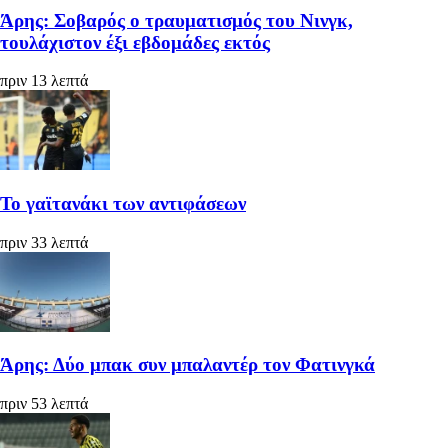
Άρης: Σοβαρός ο τραυματισμός του Νινγκ,
τουλάχιστον έξι εβδομάδες εκτός
πριν 13 λεπτά
Το γαϊτανάκι των αντιφάσεων
πριν 33 λεπτά
Άρης: Δύο μπακ συν μπαλαντέρ τον Φατινγκά
πριν 53 λεπτά