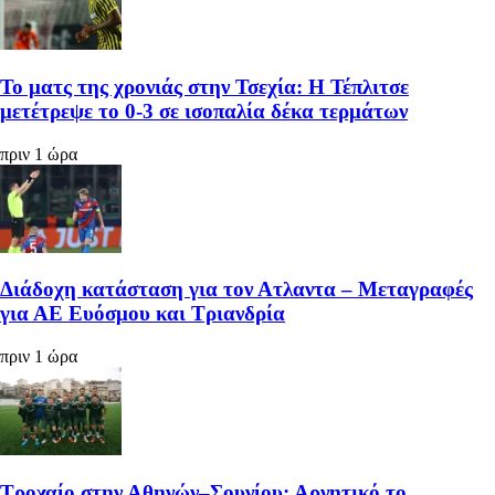
Το ματς της χρονιάς στην Τσεχία: Η Τέπλιτσε
μετέτρεψε το 0-3 σε ισοπαλία δέκα τερμάτων
πριν 1 ώρα
Διάδοχη κατάσταση για τον Ατλαντα – Μεταγραφές
για ΑΕ Ευόσμου και Τριανδρία
πριν 1 ώρα
Τροχαίο στην Αθηνών–Σουνίου: Αρνητικό το