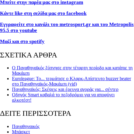
Μπείτε στην παρέα μας στο instagram
Κάντε like στη σελίδα μας στο facebook
Εγγραφείτε στο κανάλι του metrosport.gr και του Metropolis
95.5 στο youtube
Μαζί και στο spotify
ΣΧΕΤΙΚΑ ΑΡΘΡΑ
Ο Παναθηναϊκός ξύπνησε στην τέταρτη περίοδο και κατάπιε τη
Μακάμπι
Euroleague: Το... τερμάτισε ο Κλαρκ-Απίστευτο buzzer beater
στο Παναθηναϊκός-Μακάμπι (vid)
Παναθηναϊκός: Σκέψεις και έρευνα αγοράς για... σέντερ
Οδηγός Smart καβαλά το πεζοδρόμιο για να αποφύγει
αλκοτέστ!
ΔΕΙΤΕ ΠΕΡΙΣΣΟΤΕΡΑ
Παναθηναικός
Μπάσκετ