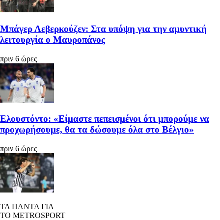
Μπάγερ Λεβερκούζεν: Στα υπόψη για την αμυντική
λειτουργία ο Μαυροπάνος
πριν 6 ώρες
Ελουστόντο: «Είμαστε πεπεισμένοι ότι μπορούμε να
προχωρήσουμε, θα τα δώσουμε όλα στο Βέλγιο»
πριν 6 ώρες
ΤΑ ΠΑΝΤΑ ΓΙΑ
ΤΟ METROSPORT