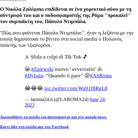
Ο Νικόλα Ζαλέφσκι επιδίδεται σε ένα χορευτικό σόου με τη
σύντροφό του και ο ποδοσφαιριστής της Ρόμα ''προκαλεί''
τον συμπαίκτη του, Πάουλο Ντιμπάλα.
"Πώς σου φαίνεται Πάουλο Ντιμπάλα;", ήταν η λεζάντα με την
οποία δημοσίευσε το βίντεο στα social media ο Πολωνός
παίκτης των τζιαλορόσι.
⚔️ Sfida a colpi di Tik Tok 🎵
😬
#Zalewski
nuovo ‘avversario’ di
#Dybala
: “Quando ti pare” 😜
#ASRoma
😂😂😂
pic.twitter.com/Wa91f8RgL8
— laroma24.it (@LAROMA24)
June 24,
2023
Ακολουθήστε τη σελίδα του metrosport.gr και στο google news.
Κάντε like στη σελίδα μας στο Facebook