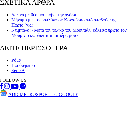
ΣΧΕΤΙΚΑ ΑΡΘΡΑ
Δείπνο με θέα που κόβει την ανάσα!
Μήνυμα με... αεροπλάνο σε Κονσεϊσάο από οπαδούς της
Πόρτο (vid)
Ντιμπάλα: «Μετά τον τελικό του Μουντιάλ, κάλεσα πρώτα τον
Μουρίνιο και έπειτα τη μητέρα μου»
ΔΕΙΤΕ ΠΕΡΙΣΣΟΤΕΡΑ
Ρόμα
Ποδόσφαιρο
Serie A
FOLLOW US
ADD METROSPORT TO GOOGLE