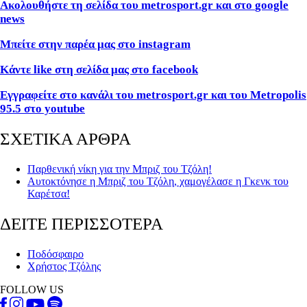
Ακολουθήστε τη σελίδα του
metrosport
.
gr
και στο
google
news
Μπείτε στην παρέα μας στο
instagram
Κάντε
like
στη σελίδα μας στο
facebook
Εγγραφείτε στο κανάλι του metrosport.gr και του Metropolis
95.5 στο youtube
ΣΧΕΤΙΚΑ ΑΡΘΡΑ
Παρθενική νίκη για την Μπριζ του Τζόλη!
Αυτοκτόνησε η Μπριζ του Τζόλη, χαμογέλασε η Γκενκ του
Καρέτσα!
ΔΕΙΤΕ ΠΕΡΙΣΣΟΤΕΡΑ
Ποδόσφαιρο
Χρήστος Τζόλης
FOLLOW US