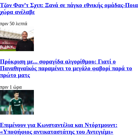
Τζον Φαν’τ Σχιπ: Ξανά σε πάγκο εθνικής ομάδας-Ποια
χώρα ανέλαβε
πριν 50 λεπτά
Πρόκριση με... σφραγίδα αλγορίθμου: Γιατί ο
Παναθηναϊκός παραμένει το μεγάλο φαβορί παρά το
πρώτο ματς
πριν 1 ώρα
Επιμένουν για Κωνσταντέλια και Ντόρτμουντ:
«Υποψήφιος αντικαταστάτης του Αντεγιέμι»