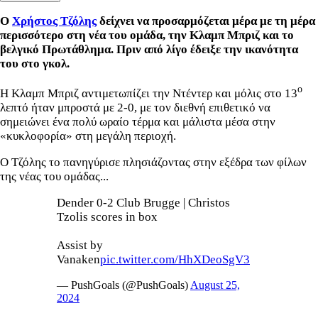
Ο
Χρήστος Τζόλης
δείχνει να προσαρμόζεται μέρα με τη μέρα
περισσότερο στη νέα του ομάδα, την Κλαμπ Μπριζ και το
βελγικό Πρωτάθλημα. Πριν από λίγο έδειξε την ικανότητα
του στο γκολ.
ο
Η Κλαμπ Μπριζ αντιμετωπίζει την Ντέντερ και μόλις στο 13
λεπτό ήταν μπροστά με 2-0, με τον διεθνή επιθετικό να
σημειώνει ένα πολύ ωραίο τέρμα και μάλιστα μέσα στην
«κυκλοφορία» στη μεγάλη περιοχή.
Ο Τζόλης το πανηγύρισε πλησιάζοντας στην εξέδρα των φίλων
της νέας του ομάδας...
Dender 0-2 Club Brugge | Christos
Tzolis scores in box
Assist by
Vanaken
pic.twitter.com/HhXDeoSgV3
— PushGoals (@PushGoals)
August 25,
2024