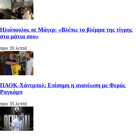
Ηλιόπουλος σε Μάγερ: «Βλέπω το βλέμμα της τίγρης
στα μάτια σου»
πριν 20 λεπτά
ΠΑΟΚ-Χάντμπολ: Επίσημη η ανανέωση με Φεράς
Ραγκάμπ
πριν 35 λεπτά