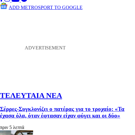
ADD METROSPORT TO GOOGLE
ΤΕΛΕΥΤΑΙΑ ΝΕΑ
Σέρρες-Συγκλονίζει ο πατέρας για το τροχαίο: «Τα
έχασα όλα, όταν έφτασαν είχαν φύγει και οι δύο»
πριν 5 λεπτά