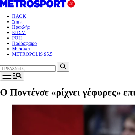
ΠΑΟΚ
Άρης
Ηρακλής
ΕΠΣΜ
ΡΟΗ
Ποδόσφαιρο
Μπάσκετ
METROPOLIS 95.5
Ο Ποντένσε «ρίχνει γέφυρες» ε