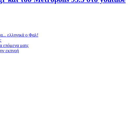
... ελληνικά ο Φαλ!
ς
α επόμενα ματς
την εκπνοή