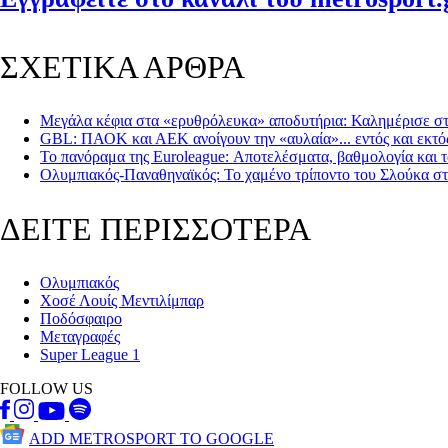
ΣΧΕΤΙΚΑ ΑΡΘΡΑ
Μεγάλα κέφια στα «ερυθρόλευκα» αποδυτήρια: Καλημέρισε στα
GBL: ΠΑΟΚ και ΑΕΚ ανοίγουν την «αυλαία»... εντός και εκτό
Το πανόραμα της Euroleague: Αποτελέσματα, βαθμολογία και τ
Ολυμπιακός-Παναθηναϊκός: Το χαμένο τρίποντο του Σλούκα σ
ΔΕΙΤΕ ΠΕΡΙΣΣΟΤΕΡΑ
Ολυμπιακός
Χοσέ Λουίς Μεντιλίμπαρ
Ποδόσφαιρο
Μεταγραφές
Super League 1
FOLLOW US
ADD METROSPORT TO GOOGLE