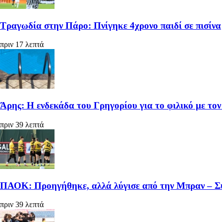
Τραγωδία στην Πάρο: Πνίγηκε 4χρονο παιδί σε πισίνα
πριν 17 λεπτά
Άρης: Η ενδεκάδα του Γρηγορίου για το φιλικό με το
πριν 39 λεπτά
ΠΑΟΚ: Προηγήθηκε, αλλά λύγισε από την Μπραν – Σ
πριν 39 λεπτά