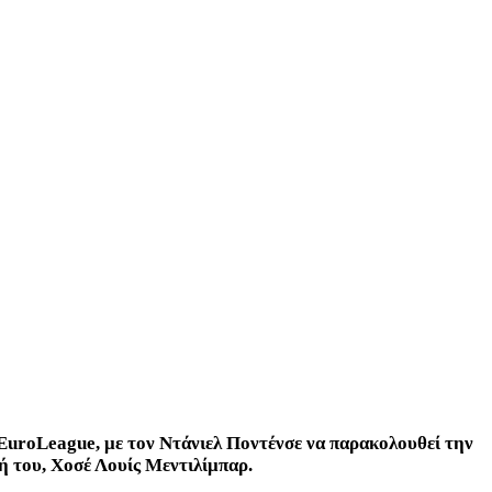
EuroLeague, με τον Ντάνιελ Ποντένσε να παρακολουθεί την
τή του, Χοσέ Λουίς Μεντιλίμπαρ.