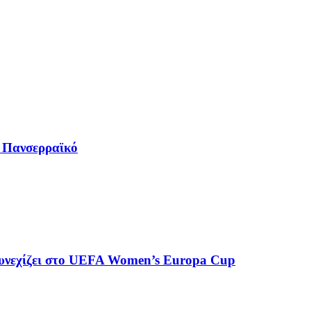
ν Πανσερραϊκό
υνεχίζει στο UEFA Women’s Europa Cup