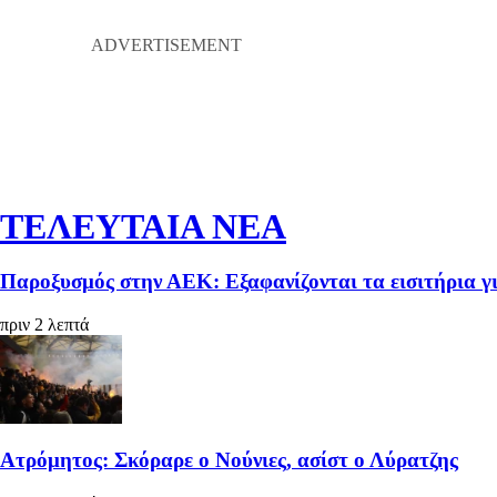
ΤΕΛΕΥΤΑΙΑ ΝΕΑ
Παροξυσμός στην ΑΕΚ: Εξαφανίζονται τα εισιτήρια γ
πριν 2 λεπτά
Ατρόμητος: Σκόραρε ο Νούνιες, ασίστ ο Λύρατζης