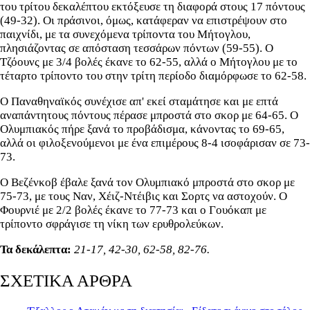
του τρίτου δεκαλέπτου εκτόξευσε τη διαφορά στους 17 πόντους
(49-32). Οι πράσινοι, όμως, κατάφεραν να επιστρέψουν στο
παιχνίδι, με τα συνεχόμενα τρίποντα του Μήτογλου,
πλησιάζοντας σε απόσταση τεσσάρων πόντων (59-55). Ο
Τζόουνς με 3/4 βολές έκανε το 62-55, αλλά ο Μήτογλου με το
τέταρτο τρίποντο του στην τρίτη περίοδο διαμόρφωσε το 62-58.
Ο Παναθηναϊκός συνέχισε απ' εκεί σταμάτησε και με επτά
αναπάντητους πόντους πέρασε μπροστά στο σκορ με 64-65. Ο
Ολυμπιακός πήρε ξανά το προβάδισμα, κάνοντας το 69-65,
αλλά οι φιλοξενούμενοι με ένα επιμέρους 8-4 ισοφάρισαν σε 73-
73.
Ο Βεζένκοβ έβαλε ξανά τον Ολυμπιακό μπροστά στο σκορ με
75-73, με τους Ναν, Χέιζ-Ντέιβις και Σορτς να αστοχούν. Ο
Φουρνιέ με 2/2 βολές έκανε το 77-73 και ο Γουόκαπ με
τρίποντο σφράγισε τη νίκη των ερυθρολεύκων.
Τα δεκάλεπτα:
21-17, 42-30, 62-58, 82-76.
ΣΧΕΤΙΚΑ ΑΡΘΡΑ