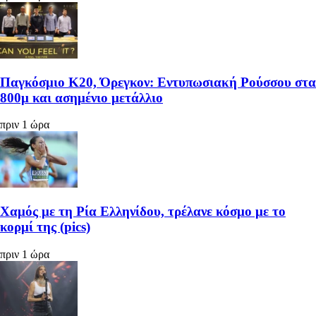
Παγκόσμιο Κ20, Όρεγκον: Εντυπωσιακή Ρούσσου στα
800μ και ασημένιο μετάλλιο
πριν 1 ώρα
Χαμός με τη Ρία Ελληνίδου, τρέλανε κόσμο με το
κορμί της (pics)
πριν 1 ώρα