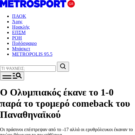
ΠΑΟΚ
Άρης
Ηρακλής
ΕΠΣΜ
ΡΟΗ
Ποδόσφαιρο
Μπάσκετ
METROPOLIS 95.5
Ο Ολυμπιακός έκανε το 1-0
παρά το τρομερό comeback του
Παναθηναϊκού
Οι πράσινοι επέστρεψαν από το -17 αλλά οι ερυθρόλευκοι έκαναν το
πρώτο βήμα για το πρωτάθλημα