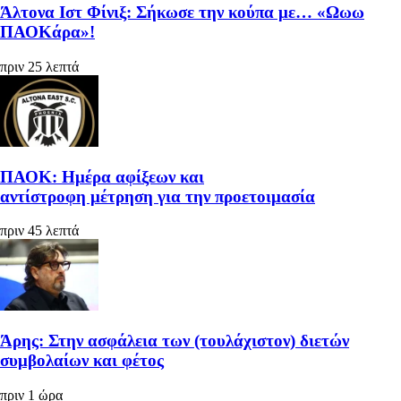
Άλτονα Ιστ Φίνιξ: Σήκωσε την κούπα με… «Ωωω
ΠΑΟΚάρα»!
πριν 25 λεπτά
ΠΑΟΚ: Ημέρα αφίξεων και
αντίστροφη μέτρηση για την προετοιμασία
πριν 45 λεπτά
Άρης: Στην ασφάλεια των (τουλάχιστον) διετών
συμβολαίων και φέτος
πριν 1 ώρα