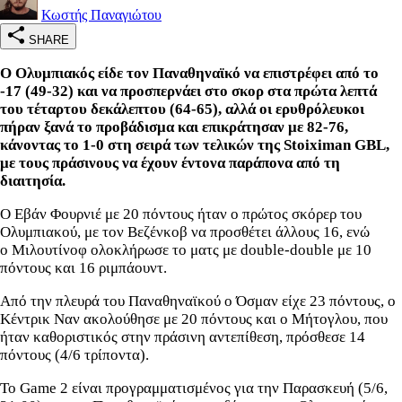
Κωστής Παναγιώτου
SHARE
Ο Ολυμπιακός είδε τον Παναθηναϊκό να επιστρέφει από το
-17 (49-32) και να προσπερνάει στο σκορ στα πρώτα λεπτά
του τέταρτου δεκάλεπτου (64-65), αλλά οι ερυθρόλευκοι
πήραν ξανά το προβάδισμα και επικράτησαν με 82-76,
κάνοντας το 1-0 στη σειρά των τελικών της Stoiximan GBL,
με τους πράσινους να έχουν έντονα παράπονα από τη
διαιτησία.
Ο Εβάν Φουρνιέ με 20 πόντους ήταν ο πρώτος σκόρερ του
Ολυμπιακού, με τον Βεζένκοβ να προσθέτει άλλους 16, ενώ
ο Μιλουτίνοφ ολοκλήρωσε το ματς με double-double με 10
πόντους και 16 ριμπάουντ.
Από την πλευρά του Παναθηναϊκού ο Όσμαν είχε 23 πόντους, ο
Κέντρικ Ναν ακολούθησε με 20 πόντους και ο Μήτογλου, που
ήταν καθοριστικός στην πράσινη αντεπίθεση, πρόσθεσε 14
πόντους (4/6 τρίποντα).
Το Game 2 είναι προγραμματισμένος για την Παρασκευή (5/6,