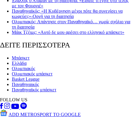
Έξαλλος ο Αταμάν με τη διαιτησία: «Είδατε τι έγινε στο τέλος
με τον Φουρνιέ»
Παναθηναϊκός: «Η Κυβέρνηση μέχρι πότε θα συνεχίσει να
κωφεύει;»-Οργή για τη διαιτησία
Ολυμπιακός: Απάντησε στον Παναθηναϊκό… χωρίς σχόλιο για
τη διαιτησία
Μάικ Τζέιμς: «Αυτό δε μου αρέσει στο ελληνικό μπάσκετ»
ΔΕΙΤΕ ΠΕΡΙΣΣΟΤΕΡΑ
Μπάσκετ
Ελλάδα
Ολυμπιακός
Ολυμπιακός μπάσκετ
Basket League
Παναθηναικός
Παναθηναϊκός μπάσκετ
FOLLOW US
ADD METROSPORT TO GOOGLE