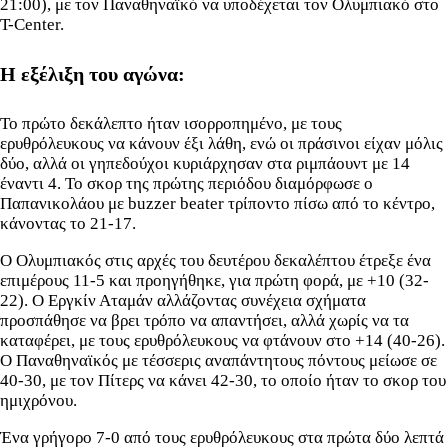
21:00), με τον Παναθηναϊκό να υποδέχεται τον Ολυμπιακό στο
T-Center.
Η εξέλιξη του αγώνα:
Το πρώτο δεκάλεπτο ήταν ισορροπημένο, με τους
ερυθρόλευκους να κάνουν έξι λάθη, ενώ οι πράσινοι είχαν μόλις
δύο, αλλά οι γηπεδούχοι κυριάρχησαν στα ριμπάουντ με 14
έναντι 4. Το σκορ της πρώτης περιόδου διαμόρφωσε ο
Παπανικολάου με buzzer beater τρίποντο πίσω από το κέντρο,
κάνοντας το 21-17.
Ο Ολυμπιακός στις αρχές του δευτέρου δεκαλέπτου έτρεξε ένα
επιμέρους 11-5 και προηγήθηκε, για πρώτη φορά, με +10 (32-
22). Ο Εργκίν Αταμάν αλλάζοντας συνέχεια σχήματα
προσπάθησε να βρει τρόπο να απαντήσει, αλλά χωρίς να τα
καταφέρει, με τους ερυθρόλευκους να φτάνουν στο +14 (40-26).
Ο Παναθηναϊκός με τέσσερις αναπάντητους πόντους μείωσε σε
40-30, με τον Πίτερς να κάνει 42-30, το οποίο ήταν το σκορ του
ημιχρόνου.
Ένα γρήγορο 7-0 από τους ερυθρόλευκους στα πρώτα δύο λεπτά