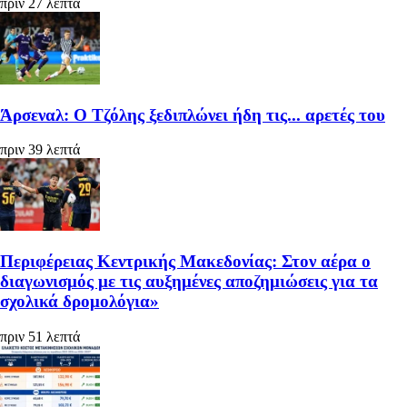
πριν 27 λεπτά
Άρσεναλ: Ο Τζόλης ξεδιπλώνει ήδη τις... αρετές του
πριν 39 λεπτά
Περιφέρειας Κεντρικής Μακεδονίας: Στον αέρα ο
διαγωνισμός με τις αυξημένες αποζημιώσεις για τα
σχολικά δρομολόγια»
πριν 51 λεπτά