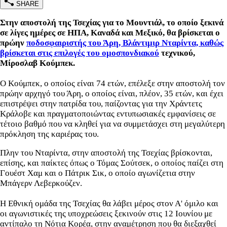
SHARE
Στην αποστολή της Τσεχίας για το Μουντιάλ, το οποίο ξεκινά
σε λίγες ημέρες σε ΗΠΑ, Καναδά και Μεξικό, θα βρίσκεται ο
πρώην
ποδοσφαιριστής του Άρη, Βλάντιμιρ Νταρίντα, καθώς
βρίσκεται στις επιλογές του ομοσπονδιακού
τεχνικού,
Μίροσλαβ Κούμπεκ.
Ο Κούμπεκ, ο οποίος είναι 74 ετών, επέλεξε στην αποστολή τον
πρώην αρχηγό του Άρη, ο οποίος είναι, πλέον, 35 ετών, και έχει
επιστρέψει στην πατρίδα του, παίζοντας για την Χράντετς
Κράλοβε και πραγματοποιώντας εντυπωσιακές εμφανίσεις σε
τέτοιο βαθμό που να κληθεί για να συμμετάσχει στη μεγαλύτερη
πρόκληση της καριέρας του.
Πλην του Νταρίντα, στην αποστολή της Τσεχίας βρίσκονται,
επίσης, και παίκτες όπως ο Τόμας Σούτσεκ, ο οποίος παίζει στη
Γουέστ Χαμ και ο Πάτρικ Σικ, ο οποίο αγωνίζετια στην
Μπάγερν Λεβερκούζεν.
Η Εθνική ομάδα της Τσεχίας θα λάβει μέρος στον Α' όμιλο και
οι αγωνιστικές της υποχρεώσεις ξεκινούν στις 12 Ιουνίου με
αντίπαλο τη Νότια Κορέα, στην αναμέτρηση που θα διεξαχθεί