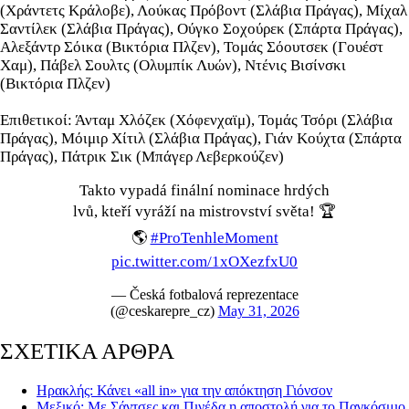
(Χράντετς Κράλοβε), Λούκας Πρόβοντ (Σλάβια Πράγας), Μίχαλ
Σαντίλεκ (Σλάβια Πράγας), Ούγκο Σοχούρεκ (Σπάρτα Πράγας),
Αλεξάντρ Σόικα (Βικτόρια Πλζεν), Τομάς Σόουτσεκ (Γουέστ
Χαμ), Πάβελ Σουλτς (Ολυμπίκ Λυών), Ντένις Βισίνσκι
(Βικτόρια Πλζεν)
Επιθετικοί: Άνταμ Χλόζεκ (Χόφενχαϊμ), Τομάς Τσόρι (Σλάβια
Πράγας), Μόιμιρ Χίτιλ (Σλάβια Πράγας), Γιάν Κούχτα (Σπάρτα
Πράγας), Πάτρικ Σικ (Μπάγερ Λεβερκούζεν)
Takto vypadá finální nominace hrdých
lvů, kteří vyráží na mistrovství světa! 🏆
🌎
#ProTenhleMoment
pic.twitter.com/1xOXezfxU0
— Česká fotbalová reprezentace
(@ceskarepre_cz)
May 31, 2026
ΣΧΕΤΙΚΑ ΑΡΘΡΑ
Ηρακλής: Κάνει «all in» για την απόκτηση Γιόνσον
Μεξικό: Με Σάντσες και Πινέδα η αποστολή για το Παγκόσμιο