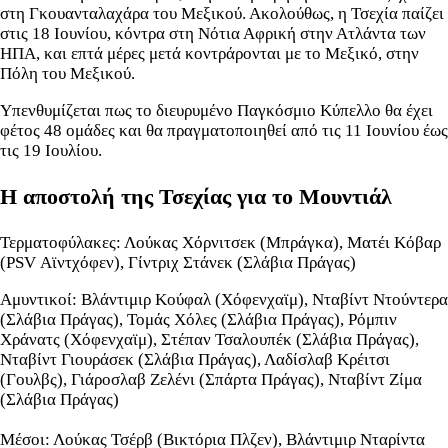
στη Γκουανταλαχάρα του Μεξικού. Ακολούθως, η Τσεχία παίζει
στις 18 Ιουνίου, κόντρα στη Νότια Αφρική στην Ατλάντα των
ΗΠΑ, και επτά μέρες μετά κοντράρονται με το Μεξικό, στην
Πόλη του Μεξικού.
Υπενθυμίζεται πως το διευρυμένο Παγκόσμιο Κύπελλο θα έχει
φέτος 48 ομάδες και θα πραγματοποιηθεί από τις 11 Ιουνίου έως
τις 19 Ιουλίου.
Η αποστολή της Τσεχίας για το Μουντιάλ
Τερματοφύλακες: Λούκας Χόρνιτσεκ (Μπράγκα), Ματέι Κόβαρ
(PSV Αϊντχόφεν), Γίντριχ Στάνεκ (Σλάβια Πράγας)
Αμυντικοί: Βλάντιμιρ Κούφαλ (Χόφενχαϊμ), Νταβίντ Ντούντερα
(Σλάβια Πράγας), Τομάς Χόλες (Σλάβια Πράγας), Ρόμπιν
Χράνατς (Χόφενχαϊμ), Στέπαν Τσαλουπέκ (Σλάβια Πράγας),
Νταβίντ Γιουράσεκ (Σλάβια Πράγας), Λαδίσλαβ Κρέιτσι
(Γουλβς), Γιάροσλαβ Ζελένι (Σπάρτα Πράγας), Νταβίντ Ζίμα
(Σλάβια Πράγας)
Μέσοι: Λούκας Τσέρβ (Βικτόρια Πλζεν), Βλάντιμιρ Νταρίντα