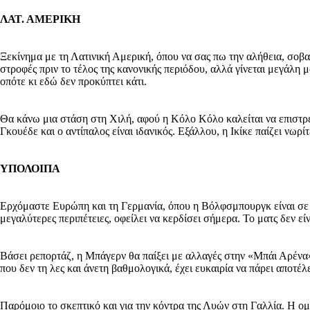
ΛΑΤ. ΑΜΕΡΙΚΗ
Ξεκίνημα με τη Λατινική Αμερική, όπου να σας πω την αλήθεια, σοβα
στροφές πριν το τέλος της κανονικής περιόδου, αλλά γίνεται μεγάλη
οπότε κι εδώ δεν προκύπτει κάτι.
Θα κάνω μια στάση στη Χιλή, αφού η Κόλο Κόλο καλείται να επιστρέψ
Γκουέδε και ο αντίπαλος είναι ιδανικός. Εξάλλου, η Ικίκε παίζει νωρ
ΥΠΟΛΟΙΠΑ
Ερχόμαστε Ευρώπη και τη Γερμανία, όπου η Βόλφσμπουργκ είναι σε δ
μεγαλύτερες περιπέτειες, οφείλει να κερδίσει σήμερα. Το ματς δεν εί
Βάσει ρεπορτάζ, η Μπάγερν θα παίξει με αλλαγές στην «Μπάι Αρένα».
που δεν τη λες και άνετη βαθμολογικά, έχει ευκαιρία να πάρει αποτέ
Παρόμοιο το σκεπτικό και για την κόντρα της Λυών στη Γαλλία. Η ο