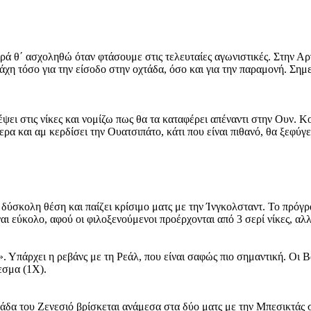
ρά θ΄ ασχοληθώ όταν φτάσουμε στις τελευταίες αγωνιστικές. Στην Αρ
 μάχη τόσο για την είσοδο στην οχτάδα, όσο και για την παραμονή. Σ
ει στις νίκες και νομίζω πως θα τα καταφέρει απέναντι στην Ουν. Κο
ίτερα και αμ κερδίσει την Ουατσιπάτο, κάτι που είναι πιθανό, θα ξεφύ
ύσκολη θέση και παίζει κρίσιμο ματς με την Ίνγκολσταντ. Το πρόγρα
ναι εύκολο, αφού οι φιλοξενούμενοι προέρχονται από 3 σερί νίκες, αλ
 Υπάρχει η ρεβάνς με τη Ρεάλ, που είναι σαφώς πιο σημαντική. Οι Β
λεσμα (1Χ).
μάδα του Ζενεσιό βρίσκεται ανάμεσα στα δύο ματς με την Μπεσικτάς 