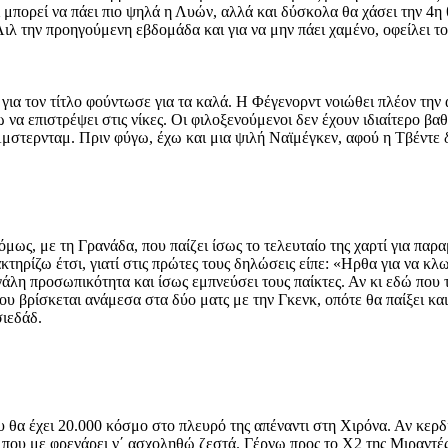
 μπορεί να πάει πιο ψηλά η Λυών, αλλά και δύσκολα θα χάσει την 4η
Λιλ την προηγούμενη εβδομάδα και για να μην πάει χαμένο, οφείλει τ
για τον τίτλο φούντωσε για τα καλά. Η Φέγενορντ νοιώθει πλέον την 
να επιστρέψει στις νίκες. Οι φιλοξενούμενοι δεν έχουν ιδιαίτερο βα
Άμστερνταμ. Πριν φύγω, έχω και μια ψιλή Ναϊμέγκεν, αφού η Τβέντε 
ως, με τη Γρανάδα, που παίζει ίσως το τελευταίο της χαρτί για παρα
κτηρίζω έτσι, γιατί στις πρώτες τους δηλώσεις είπε: «Ηρθα για να
γάλη προσωπικότητα και ίσως εμπνεύσει τους παίκτες. Αν κι εδώ που 
ου βρίσκεται ανάμεσα στα δύο ματς με την Γκενκ, οπότε θα παίξει κ
ιεδάδ.
θα έχει 20.000 κόσμο στο πλευρό της απέναντι στη Χιρόνα. Αν κερδίσ
 που με φρενάρει ν΄ ασχοληθώ ζεστά. Γέρνω προς το Χ2 της Μιραντές,