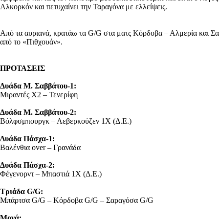
Αλκορκόν και πετυχαίνει την Ταραγόνα με ελλείψεις.
Από τα αυριανά, κρατάω τα G/G στα ματς Κόρδοβα – Αλμερία και Σαρα
από το «Πιθχουάν».
ΠΡΟΤΑΣΕΙΣ
Δυάδα Μ. Σαββάτου-1:
Μιραντές Χ2 – Τενερίφη
Δυάδα Μ. Σαββάτου-2:
Βόλφσμπουργκ – Λεβερκούζεν 1Χ (Δ.Ε.)
Δυάδα Πάσχα-1:
Βαλένθια over – Γρανάδα
Δυάδα Πάσχα-2:
Φέγενορντ – Μπαστιά 1Χ (Δ.Ε.)
Τριάδα G/G:
Μπάρτσα G/G – Κόρδοβα G/G – Σαραγόσα G/G
Μονά: