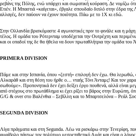
ρεβάνς της Πόλης, ενώ υπάρχει και σωματική κούραση. Δε νομίζω ότι
Ετιέν. Η Μπαστιά «καίγεται», έβγαλε σπουδαίο διπλό στην έδρα της 
αλλαγές, δεν παύουν να έχουν ποιότητα. Πάω με το 1Χ κι εδώ.
Στην Ολλανδία βρισκόμαστε 4 αγωνιστικές πριν το φινάλε και η μάχη 
τέλος. Η ομάδα του Ρότερνταμ υποδέχεται την Ουτρέχτη και περιμένω 
και οι οπαδοί της δε θα ήθελα να δουν πρωταθλήτρια την ομάδα του 
PRIMERA DIVISION
Πάμε και στην Ισπανία, όπου «ζεστή» επιλογή δεν έχω. Θα λερωθώ, όμ
Αλκαράθ και στη θέση του ήρθε ο… νταής Τόνι Άνταμς! Και τον χαρα
σωθούμε». Προπονητικά δεν έχει δείξει έργο πουθενά, αλλά είναι με
από στόχους στο πρωτάθλημα κι έχει ρίξει το βάρος στην Ευρώπη, όπ
G/G & over στο Βαλένθια – Σεβίλλη και το Μπαρτσελόνα – Ρεάλ Σοσ
SEGUNDA DIVISION
Λίγα πράγματα και στη Segunda. Λέω να ρισκάρω στην Τενερίφη, που 
αμφίβολο πάντως τον πολύτιμο μεσοεπιθετικό Αμάτ και είναι ο λόγος