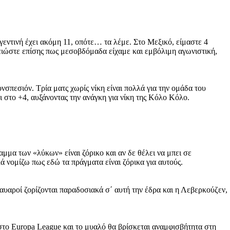
γεντινή έχει ακόμη 11, οπότε… τα λέμε. Στο Μεξικό, είμαστε 4
ημειώστε επίσης πως μεσοβδόμαδα είχαμε και εμβόλιμη αγωνιστική,
νσπεσιόν. Τρία ματς χωρίς νίκη είναι πολλά για την ομάδα του
γει στο +4, αυξάνοντας την ανάγκη για νίκη της Κόλο Κόλο.
μμα των «λύκων» είναι ζόρικο και αν δε θέλει να μπει σε
λά νομίζω πως εδώ τα πράγματα είναι ζόρικα για αυτούς.
αυαροί ζορίζονται παραδοσιακά σ΄ αυτή την έδρα και η Λεβερκούζεν,
στο Europa League και το μυαλό θα βρίσκεται αναμφισβήτητα στη