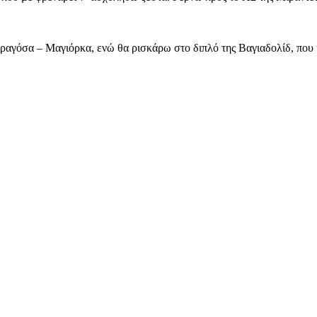
γόσα – Μαγιόρκα, ενώ θα ρισκάρω στο διπλό της Βαγιαδολίδ, που κυν