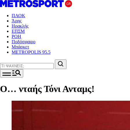
ΠΑΟΚ
Άρης
Ηρακλής
ΕΠΣΜ
ΡΟΗ
Ποδόσφαιρο
Μπάσκετ
METROPOLIS 95.5
Ο… νταής Τόνι Ανταμς!