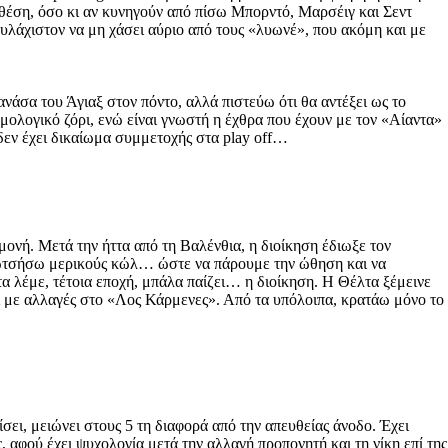
 θέση, όσο κι αν κυνηγούν από πίσω Μπορντό, Μαρσέιγ και Σεντ
ουλάχιστον να μη χάσει αύριο από τους «λυωνέ», που ακόμη και με
ανάσα του Άγιαξ στον πόντο, αλλά πιστεύω ότι θα αντέξει ως το
θμολογικό ζόρι, ενώ είναι γνωστή η έχθρα που έχουν με τον «Αίαντα»
δεν έχει δικαίωμα συμμετοχής στα play off…
μονή. Μετά την ήττα από τη Βαλένθια, η διοίκηση έδιωξε τον
 κλωτσήσω μερικούς κώλ… ώστε να πάρουμε την ώθηση και να
τα λέμε, τέτοια εποχή, μπάλα παίζει… η διοίκηση. Η Θέλτα ξέμεινε
αι με αλλαγές στο «Λος Κάρμενες». Από τα υπόλοιπα, κρατάω μόνο το
ει, μειώνει στους 5 τη διαφορά από την απευθείας άνοδο. Έχει
 αφού έχει ψυχολογία μετά την αλλαγή προπονητή και τη νίκη επί της