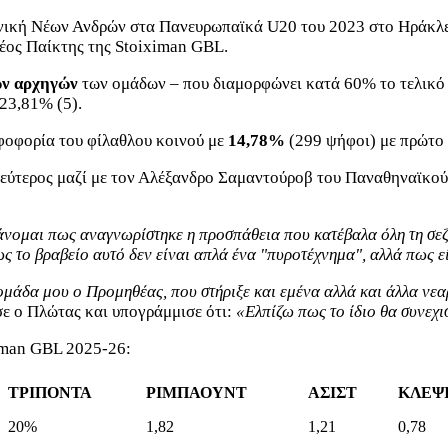
θνική Νέων Ανδρών στα Πανευρωπαϊκά U20 του 2023 στο Ηράκλειο
Νέος Παίκτης της Stoiximan GBL.
ων αρχηγών
των ομάδων – που διαμορφώνει κατά 60% το τελικό
23,81% (5).
ηφοφορία του φίλαθλου κοινού με
14,78%
(299 ψήφοι) με πρώτο
εύτερος μαζί με τον Αλέξανδρο Σαμαντούροβ του Παναθηναϊκο
θάνομαι πως αναγνωρίστηκε η προσπάθεια που κατέβαλα όλη τη σε
ως το βραβείο αυτό δεν είναι απλά ένα "πυροτέχνημα", αλλά πως 
ομάδα μου ο Προμηθέας, που στήριξε και εμένα αλλά και άλλα νεα
σε ο Πλώτας και υπογράμμισε ότι:
«Ελπίζω πως το ίδιο θα συνεχι
ximan GBL 2025-26:
ΤΡΙΠΟΝΤΑ
ΡΙΜΠΑΟΥΝΤ
ΑΣΙΣΤ
ΚΛΕΨ
20%
1,82
1,21
0,78