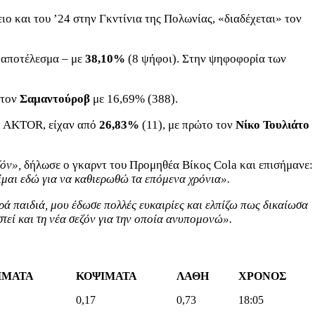
 και του ’24 στην Γκντίνια της Πολωνίας, «διαδέχεται» τον
 αποτέλεσμα – με
38,10%
(8 ψήφοι). Στην ψηφοφορία των
 τον
Σαμαντούροβ
με 16,69% (388).
ύ AKTOR, είχαν από
26,83%
(11), με πρώτο τον
Νίκο Τουλιάτο
ζόν»,
δήλωσε ο γκαρντ του Προμηθέα Βίκος Cola και επισήμανε:
είμαι εδώ για να καθιερωθώ τα επόμενα χρόνια».
ρά παιδιά, μου έδωσε πολλές ευκαιρίες και ελπίζω πως δικαίωσα
στεί και τη νέα σεζόν για την οποία ανυπομονώ».
ΙΜΑΤΑ
ΚΟΨΙΜΑΤΑ
ΛΑΘΗ
ΧΡΟΝΟΣ
0,17
0,73
18:05