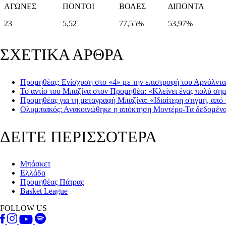
ΑΓΩΝΕΣ
ΠΟΝΤΟΙ
ΒΟΛΕΣ
ΔΙΠΟΝΤΑ
23
5,52
77,55%
53,97%
ΣΧΕΤΙΚΑ ΑΡΘΡΑ
Προμηθέας: Ενίσχυση στο «4» με την επιστροφή του Αρνόλντ
Το αντίο του Μπαζίνα στον Προμηθέα: «Κλείνει ένας πολύ ση
Προμηθέας για τη μεταγραφή Μπαζίνα: «Ιδιαίτερη στιγμή, από
Ολυμπιακός: Ανακοινώθηκε η απόκτηση Μοντέρο-Τα δεδομένα
ΔΕΙΤΕ ΠΕΡΙΣΣΟΤΕΡΑ
Μπάσκετ
Ελλάδα
Προμηθέας Πάτρας
Basket League
FOLLOW US