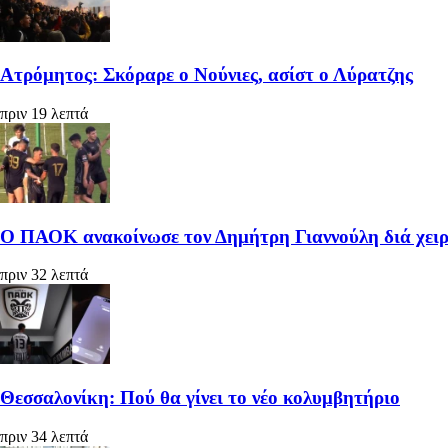
Ατρόμητος: Σκόραρε ο Νούνιες, ασίστ ο Λύρατζης
πριν 19 λεπτά
Ο ΠΑΟΚ ανακοίνωσε τον Δημήτρη Γιαννούλη διά χειρ
πριν 32 λεπτά
Θεσσαλονίκη: Πού θα γίνει το νέο κολυμβητήριο
πριν 34 λεπτά