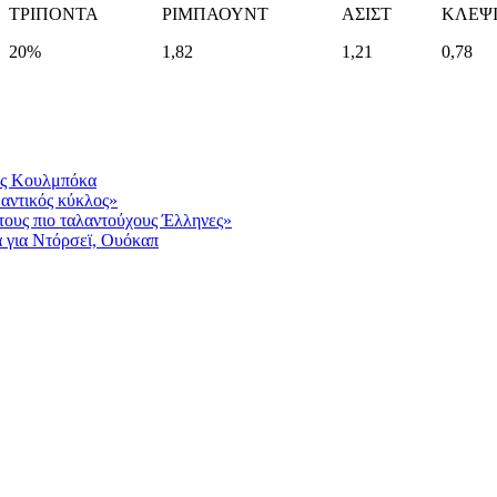
ΤΡΙΠΟΝΤΑ
ΡΙΜΠΑΟΥΝΤ
ΑΣΙΣΤ
ΚΛΕΨ
20%
1,82
1,21
0,78
ας Κουλμπόκα
μαντικός κύκλος»
 τους πιο ταλαντούχους Έλληνες»
 για Ντόρσεϊ, Ουόκαπ