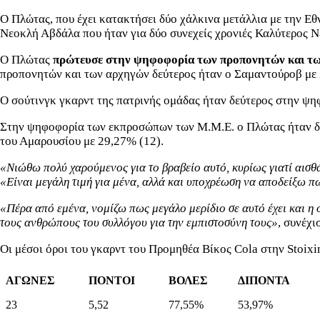
Ο Πλώτας, που έχει κατακτήσει δύο χάλκινα μετάλλια με την Ε
Νεοκλή Αβδάλα που ήταν για δύο συνεχείς χρονιές Καλύτερος 
Ο Πλώτας
πρώτευσε στην ψηφοφορία των προπονητών και τ
προπονητών και των αρχηγών δεύτερος ήταν ο Σαμαντούροβ με 
Ο σούτινγκ γκαρντ της πατρινής ομάδας ήταν δεύτερος στην ψ
Στην ψηφοφορία των εκπροσώπων των Μ.Μ.Ε. ο Πλώτας ήταν δ
του Αμαρουσίου με 29,27% (12).
«Νιώθω πολύ χαρούμενος για το βραβείο αυτό, κυρίως γιατί αισ
«Είναι μεγάλη τιμή για μένα, αλλά και υποχρέωση να αποδείξω π
«Πέρα από εμένα, νομίζω πως μεγάλο μερίδιο σε αυτό έχει και η 
τους ανθρώπους του συλλόγου για την εμπιστοσύνη τους»
, συνέχι
Οι μέσοι όροι του γκαρντ του Προμηθέα Βίκος Cola στην Stoi
ΑΓΩΝΕΣ
ΠΟΝΤΟΙ
ΒΟΛΕΣ
ΔΙΠΟΝΤΑ
23
5,52
77,55%
53,97%