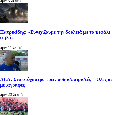
πριν 3 λεπτά
Πατρικίδης: «Συνεχίζουμε την δουλειά με το κεφάλι
ψηλά»
πριν 11 λεπτά
ΑΕΛ: Στο στόχαστρο τρεις ποδοσφαιριστές – Ολες οι
μεταγραφές
πριν 23 λεπτά