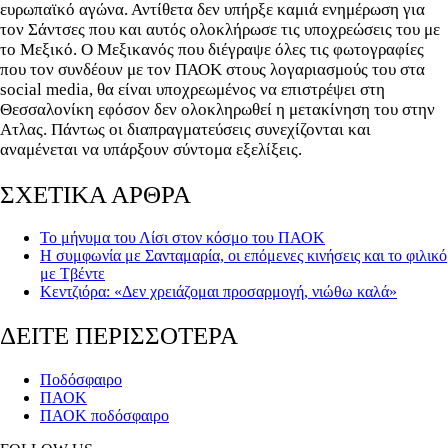
ευρωπαϊκό αγώνα. Αντίθετα δεν υπήρξε καμιά ενημέρωση για
τον Σάντσες που και αυτός ολοκλήρωσε τις υποχρεώσεις του με
το Μεξικό. Ο Μεξικανός που διέγραψε όλες τις φωτογραφίες
που τον συνδέουν με τον ΠΑΟΚ στους λογαριασμούς του στα
social media, θα είναι υποχρεωμένος να επιστρέψει στη
Θεσσαλονίκη εφόσον δεν ολοκληρωθεί η μετακίνηση του στην
Ατλας. Πάντως οι διαπραγματεύσεις συνεχίζονται και
αναμένεται να υπάρξουν σύντομα εξελίξεις.
ΣΧΕΤΙΚΑ ΑΡΘΡΑ
Το μήνυμα του Λίσι στον κόσμο του ΠΑΟΚ
Η συμφωνία με Σανταμαρία, οι επόμενες κινήσεις και το φιλικό
με Τβέντε
Κεντζιόρα: «Δεν χρειάζομαι προσαρμογή, νιώθω καλά»
ΔΕΙΤΕ ΠΕΡΙΣΣΟΤΕΡΑ
Ποδόσφαιρο
ΠΑΟΚ
ΠΑΟΚ ποδόσφαιρο