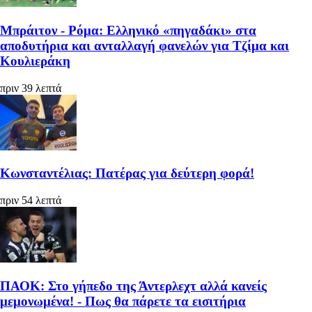
Μπράιτον - Ρόμα: Ελληνικό «πηγαδάκι» στα
αποδυτήρια και ανταλλαγή φανελών για Τζίμα και
Κουλιεράκη
πριν 39 λεπτά
Κωνσταντέλιας: Πατέρας για δεύτερη φορά!
πριν 54 λεπτά
ΠΑΟΚ: Στο γήπεδο της Άντερλεχτ αλλά κανείς
μεμονωμένα! - Πως θα πάρετε τα εισιτήρια