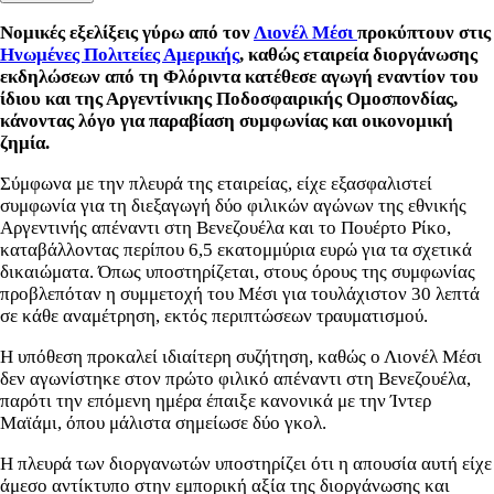
Νομικές εξελίξεις γύρω από τον
Λιονέλ Μέσι
προκύπτουν στις
Ηνωμένες Πολιτείες Αμερικής
, καθώς εταιρεία διοργάνωσης
εκδηλώσεων από τη Φλόριντα κατέθεσε αγωγή εναντίον του
ίδιου και της Αργεντίνικης Ποδοσφαιρικής Ομοσπονδίας,
κάνοντας λόγο για παραβίαση συμφωνίας και οικονομική
ζημία.
Σύμφωνα με την πλευρά της εταιρείας, είχε εξασφαλιστεί
συμφωνία για τη διεξαγωγή δύο φιλικών αγώνων της εθνικής
Αργεντινής απέναντι στη Βενεζουέλα και το Πουέρτο Ρίκο,
καταβάλλοντας περίπου 6,5 εκατομμύρια ευρώ για τα σχετικά
δικαιώματα. Όπως υποστηρίζεται, στους όρους της συμφωνίας
προβλεπόταν η συμμετοχή του Μέσι για τουλάχιστον 30 λεπτά
σε κάθε αναμέτρηση, εκτός περιπτώσεων τραυματισμού.
Η υπόθεση προκαλεί ιδιαίτερη συζήτηση, καθώς ο Λιονέλ Μέσι
δεν αγωνίστηκε στον πρώτο φιλικό απέναντι στη Βενεζουέλα,
παρότι την επόμενη ημέρα έπαιξε κανονικά με την Ίντερ
Μαϊάμι, όπου μάλιστα σημείωσε δύο γκολ.
Η πλευρά των διοργανωτών υποστηρίζει ότι η απουσία αυτή είχε
άμεσο αντίκτυπο στην εμπορική αξία της διοργάνωσης και