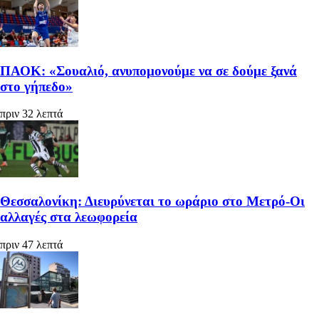
ΠΑΟΚ: «Σουαλιό, ανυπομονούμε να σε δούμε ξανά
στο γήπεδο»
πριν 32 λεπτά
Θεσσαλονίκη: Διευρύνεται το ωράριο στο Μετρό-Οι
αλλαγές στα λεωφορεία
πριν 47 λεπτά