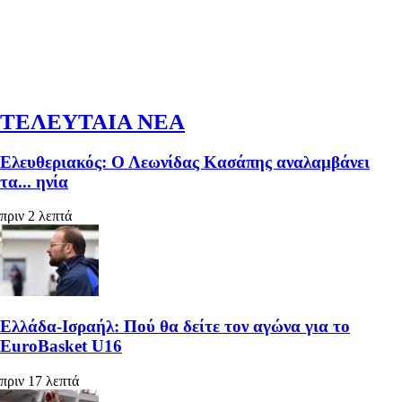
ΤΕΛΕΥΤΑΙΑ ΝΕΑ
Ελευθεριακός: Ο Λεωνίδας Κασάπης αναλαμβάνει
τα... ηνία
πριν 2 λεπτά
Ελλάδα-Ισραήλ: Πού θα δείτε τον αγώνα για το
EuroBasket U16
πριν 17 λεπτά