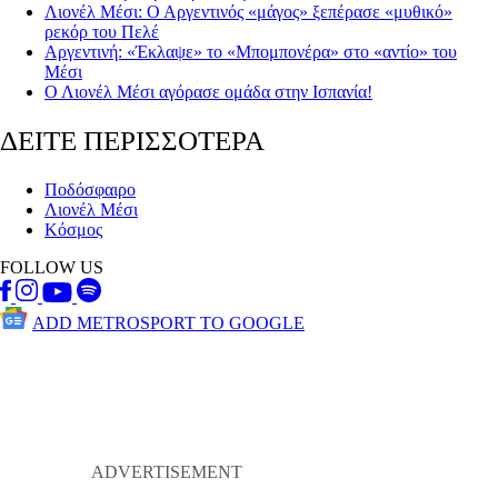
Λιονέλ Μέσι: Ο Αργεντινός «μάγος» ξεπέρασε «μυθικό»
ρεκόρ του Πελέ
Αργεντινή: «Έκλαψε» το «Μπομπονέρα» στο «αντίο» του
Μέσι
Ο Λιονέλ Μέσι αγόρασε ομάδα στην Ισπανία!
ΔΕΙΤΕ ΠΕΡΙΣΣΟΤΕΡΑ
Ποδόσφαιρο
Λιονέλ Μέσι
Κόσμος
FOLLOW US
ADD METROSPORT TO GOOGLE