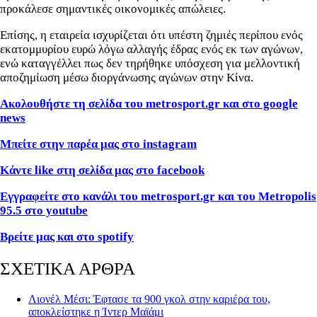
προκάλεσε σημαντικές οικονομικές απώλειες.
Επίσης, η εταιρεία ισχυρίζεται ότι υπέστη ζημιές περίπου ενός
εκατομμυρίου ευρώ λόγω αλλαγής έδρας ενός εκ των αγώνων,
ενώ καταγγέλλει πως δεν τηρήθηκε υπόσχεση για μελλοντική
αποζημίωση μέσω διοργάνωσης αγώνων στην Κίνα.
Ακολουθήστε τη σελίδα του
metrosport
.
gr
και στο
google
news
Μπείτε στην παρέα μας στο instagram
Κάντε like στη σελίδα μας στο facebook
Εγγραφείτε στο κανάλι του metrosport.gr και του Metropolis
95.5 στο youtube
Βρείτε μας και στο spotify
ΣΧΕΤΙΚΑ ΑΡΘΡΑ
Λιονέλ Μέσι: Έφτασε τα 900 γκολ στην καριέρα του,
αποκλείστηκε η Ίντερ Μαϊάμι