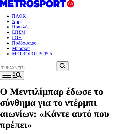
ΠΑΟΚ
Άρης
Ηρακλής
ΕΠΣΜ
ΡΟΗ
Ποδόσφαιρο
Μπάσκετ
METROPOLIS 95.5
Ο Μεντιλίμπαρ έδωσε το
σύνθημα για το ντέρμπι
αιωνίων: «Κάντε αυτό που
πρέπει»