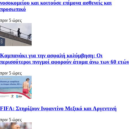
νοσοκομείου και κοιτούσε επίμονα ασθενείς και
προσωπικό
πριν 5 ώρες
Καμπανάκι για την ασφαλή κολύμβηση: Οι
περισσότεροι πνιγμοί αφορούν άτομα άνω των 60 ετών
πριν 5 ώρες
FIFA: Στηρίζουν Ινφαντίνο Μεξικό και Αργεντινή
πριν 5 ώρες