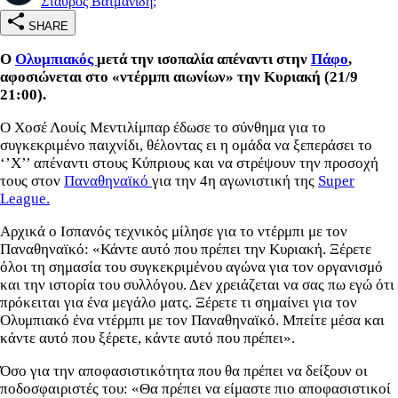
Σταύρος Βατμανίδη;
SHARE
Ο
Ολυμπιακός
μετά την ισοπαλία απέναντι στην
Πάφο
,
αφοσιώνεται στο «ντέρμπι αιωνίων» την Κυριακή (21/9
21:00).
Ο Χοσέ Λουίς Μεντιλίμπαρ έδωσε το σύνθημα για το
συγκεκριμένο παιχνίδι, θέλοντας ει η ομάδα να ξεπεράσει το
‘’Χ’’ απέναντι στους Κύπριους και να στρέψουν την προσοχή
τους στον
Παναθηναϊκό
για την 4η αγωνιστική της
Super
League.
Αρχικά ο Ισπανός τεχνικός μίλησε για το ντέρμπι με τον
Παναθηναϊκό: «Κάντε αυτό που πρέπει την Κυριακή. Ξέρετε
όλοι τη σημασία του συγκεκριμένου αγώνα για τον οργανισμό
και την ιστορία του συλλόγου. Δεν χρειάζεται να σας πω εγώ ότι
πρόκειται για ένα μεγάλο ματς. Ξέρετε τι σημαίνει για τον
Ολυμπιακό ένα ντέρμπι με τον Παναθηναϊκό. Μπείτε μέσα και
κάντε αυτό που ξέρετε, κάντε αυτό που πρέπει».
Όσο για την αποφασιστικότητα που θα πρέπει να δείξουν οι
ποδοσφαιριστές του: «Θα πρέπει να είμαστε πιο αποφασιστικοί