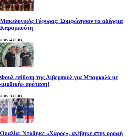
Μακεδονικός Γέφυρας: Συμφώνησαν τα αδέρφια
Καραμπούτη
πριν 4 ώρες
Φουλ επίθεση της Λίβερπουλ για Μπαρκολά με
«μυθική» πρόταση!
πριν 5 ώρες
Ουαλία: Ντύθηκε «Χάρος», ανέβηκε στην οροφή