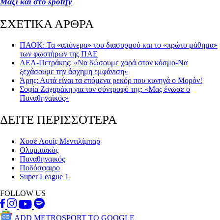
Μαζί και στο spotify
ΣΧΕΤΙΚΑ ΑΡΘΡΑ
ΠΑΟΚ: Τα «απόνερα» του διασυρμού και το «πρώτο μάθημα»
των φωστήρων της ΠΑΕ
ΑΕΛ-Πετράκης: «Να δώσουμε χαρά στον κόσμο-Να
ξεχάσουμε την άσχημη εμφάνιση»
Άρης: Αυτά είναι τα επόμενα ρεκόρ που κυνηγά ο Μορόν!
Σοφία Ζαχαράκη για τον σύντροφό της: «Μας ένωσε ο
Παναθηναϊκός»
ΔΕΙΤΕ ΠΕΡΙΣΣΟΤΕΡΑ
Χοσέ Λουίς Μεντιλίμπαρ
Ολυμπιακός
Παναθηναικός
Ποδόσφαιρο
Super League 1
FOLLOW US
ADD METROSPORT TO GOOGLE