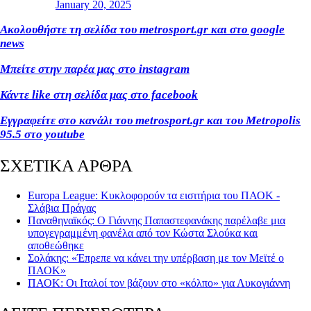
January 20, 2025
Ακολουθήστε τη σελίδα του metrosport.gr και στο google
news
Μπείτε στην παρέα μας στο instagram
Κάντε like στη σελίδα μας στο facebook
Εγγραφείτε στο κανάλι του metrosport.gr και του Metropolis
95.5 στο youtube
ΣΧΕΤΙΚΑ ΑΡΘΡΑ
Europa League: Κυκλοφορούν τα εισιτήρια του ΠΑΟΚ -
Σλάβια Πράγας
Παναθηναϊκός: Ο Γιάννης Παπαστεφανάκης παρέλαβε μια
υπογεγραμμένη φανέλα από τον Κώστα Σλούκα και
αποθεώθηκε
Σολάκης: «Έπρεπε να κάνει την υπέρβαση με τον Μεϊτέ ο
ΠΑΟΚ»
ΠΑΟΚ: Οι Ιταλοί τον βάζουν στο «κόλπο» για Λυκογιάννη