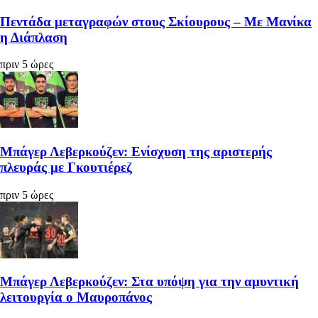
Πεντάδα μεταγραφών στους Σκίουρους – Με Μανίκα
η Διάπλαση
πριν 5 ώρες
Μπάγερ Λεβερκούζεν: Ενίσχυση της αριστερής
πλευράς με Γκουτιέρεζ
πριν 5 ώρες
Μπάγερ Λεβερκούζεν: Στα υπόψη για την αμυντική
λειτουργία ο Μαυροπάνος