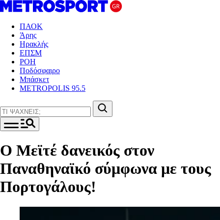
ΠΑΟΚ
Άρης
Ηρακλής
ΕΠΣΜ
ΡΟΗ
Ποδόσφαιρο
Μπάσκετ
METROPOLIS 95.5
Ο Μεϊτέ δανεικός στον
Παναθηναϊκό σύμφωνα με τους
Πορτογάλους!