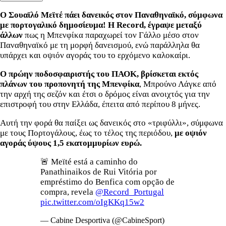
Ο Σουαϊλό Μεϊτέ πάει δανεικός στον Παναθηναϊκό, σύμφωνα
με πορτογαλικό δημοσίευμα! Η
Record, έγραψε μεταξύ
άλλων
πως η Μπενφίκα παραχωρεί τον Γάλλο μέσο στον
Παναθηναϊκό με τη μορφή δανεισμού, ενώ παράλληλα θα
υπάρχει και οψιόν αγοράς του το ερχόμενο καλοκαίρι.
Ο πρώην ποδοσφαιριστής του ΠΑΟΚ, βρίσκεται εκτός
πλάνων του προπονητή της Μπενφίκα
, Μπρούνο Λάγκε από
την αρχή της σεζόν και έτσι ο δρόμος είναι ανοιχτός για την
επιστροφή του στην Ελλάδα, έπειτα από περίπου 8 μήνες.
Αυτή την φορά θα παίξει ως δανεικός στο «τριφύλλι», σύμφωνα
με τους Πορτογάλους, έως το τέλος της περιόδου,
με οψιόν
αγοράς ύψους 1,5 εκατομμυρίων ευρώ.
🚨 Meïté está a caminho do
Panathinaikos de Rui Vitória por
empréstimo do Benfica com opção de
compra, revela
@Record_Portugal
pic.twitter.com/oIgKKq15w2
— Cabine Desportiva (@CabineSport)