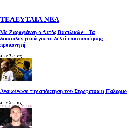
ΤΕΛΕΥΤΑΙΑ ΝΕΑ
Με Ζαρογιάννη ο Αετός Βασιλικών – Τα
δικαιολογητικά για το δελτίο πιστοποίησης
προπονητή
πριν 3 ώρες
Ανακοίνωσε την απόκτηση του Στρεφέτσα η Παλέρμο
πριν 5 ώρες