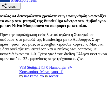
Metrosport Team
SHARE
Mόλις 44 δευτερόλεπτα χρειάστηκε η Στουγκάρδη να ανοίξει
το σκορ στο μπαράζ της Bundesliga
κόντρα στο Αμβούργο
ο
με τον Ντίνο Μαυροπάνο να σκοράρει με κεφαλιά.
Πριν την συμπλήρωση ενός λεπτού αγώνα η Στουγκάρδη
σκόραρε στο μπαράζ της Bundesliga με το Αμβούργο. Στην
πρώτη φάση του ματς οι Σουηβοί κέρδισαν κόρνερ, ο Μπόρνα
Σόσα ανέλαβε την εκτέλεση και ο Ντίνος Μαυροπάνος με
κεφαλιά έκανε το 1-0. Τρίτο γκολ του διεθνή Έλληνα κεντρικού
αμυντικού σε 33 εμφανίσεις στην τρέχουσα σεζόν.
VfB Stuttgart [1]-0 Hamburger SV -
Konstantinos Mavropanos 1’
by
u/Akame_xo
in
soccer