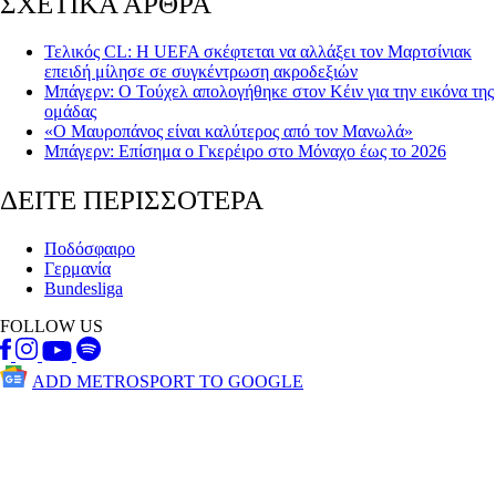
ΣΧΕΤΙΚΑ ΑΡΘΡΑ
Τελικός CL: Η UEFA σκέφτεται να αλλάξει τον Μαρτσίνιακ
επειδή μίλησε σε συγκέντρωση ακρoδεξιών
Μπάγερν: Ο Τούχελ απολογήθηκε στον Κέιν για την εικόνα της
ομάδας
«Ο Μαυροπάνος είναι καλύτερος από τον Μανωλά»
Μπάγερν: Επίσημα ο Γκερέιρο στο Μόναχο έως το 2026
ΔΕΙΤΕ ΠΕΡΙΣΣΟΤΕΡΑ
Ποδόσφαιρο
Γερμανία
Bundesliga
FOLLOW US
ADD METROSPORT TO GOOGLE