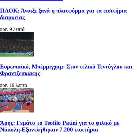
ΠΑΟΚ: Άνοιξε ξανά η πλατφόρμα για τα εισιτήρια
διαρκείας
πριν 9 λεπτά
Ευρωπαϊκό, Μπέρμιγχαμ: Στον τελικό Τεντόγλου και
Φραντζεσκάκης
πριν 19 λεπτά
Άρης: Γεμάτο το Teofilo Patini για το φιλικό με
Νάπολη-Εξαντλήθηκαν 7.200 εισιτήρια