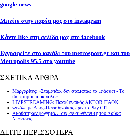
google news
Μπείτε στην παρέα μας στο instagram
Κάντε like στη σελίδα μας στο facebook
Εγγραφείτε στο κανάλι του metrosport.gr και του
Metropolis 95.5 στο youtube
ΣΧΕΤΙΚΑ ΑΡΘΡΑ
Μαργαρίτης: «Σταματάω, δεν σταματάω το μπάσκετ - Το
σκέφτομαι πάρα πολύ»
LIVESTREAMING: Παναθηναϊκός AKTOR-ΠΑΟΚ
Φινάλε με Άρης-Παναθηναϊκός πριν τα Play Off
Ακούστηκαν βογγητά… σεξ σε συνέντευξη του Λούκα
Ντόντσιτς
ΔΕΙΤΕ ΠΕΡΙΣΣΟΤΕΡΑ