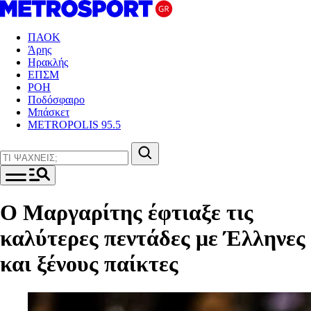
ΠΑΟΚ
Άρης
Ηρακλής
ΕΠΣΜ
ΡΟΗ
Ποδόσφαιρο
Μπάσκετ
METROPOLIS 95.5
Ο Μαργαρίτης έφτιαξε τις
καλύτερες πεντάδες με Έλληνες
και ξένους παίκτες