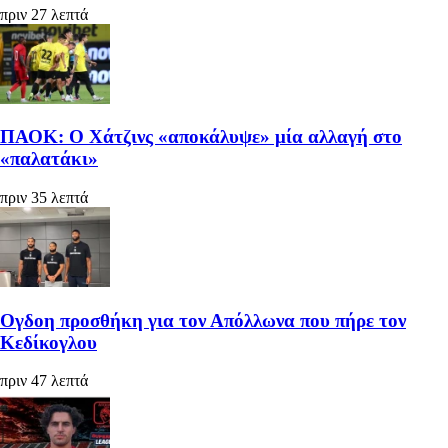
πριν 27 λεπτά
ΠΑΟΚ: Ο Χάτζινς «αποκάλυψε» μία αλλαγή στο
«παλατάκι»
πριν 35 λεπτά
Ογδοη προσθήκη για τον Απόλλωνα που πήρε τον
Κεδίκογλου
πριν 47 λεπτά