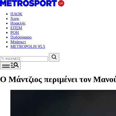
ΠΑΟΚ
Άρης
Ηρακλής
ΕΠΣΜ
ΡΟΗ
Ποδόσφαιρο
Μπάσκετ
METROPOLIS 95.5
Ο Μάντζιος περιμένει τον Μανο