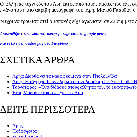
Ο Έλληνας τεχνικός του Άρη εκτός από τους παίκτες που έχει στ
πλάνο του η πιο ακριβή μεταγραφή του Άρη, Μανού Γκαρθία, ο 
Μέχρι να τραυματιστεί ο Ισπανός είχε αγωνιστεί σε 22 συμμετο
Ακολουθήστε τη σελίδα του metrosport.gr και στο google news.
Κάντε like στη σελίδα μας στο Facebook
ΣΧΕΤΙΚΑ ΑΡΘΡΑ
Άρης: Διορθώνει τα κακώς κείμενα στην Πτολεμαϊδα
Άρης: Η σιγή για Ιωαννίδη και οι αντιδράσεις στο Nick Gallis H
Ταρνατώρος: «Ό,τι δίδασκε στους αθλητές του, το έκανε πρώτο
Ένας Μόρον δεν φτάνει για τον Άρη
ΔΕΙΤΕ ΠΕΡΙΣΣΟΤΕΡΑ
Άρης
Ποδόσφαιρο
Super League 1