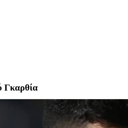
ύ Γκαρθία