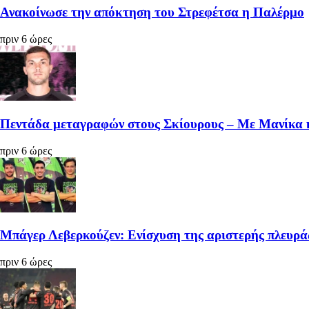
Ανακοίνωσε την απόκτηση του Στρεφέτσα η Παλέρμο
πριν 6 ώρες
Πεντάδα μεταγραφών στους Σκίουρους – Με Μανίκα 
πριν 6 ώρες
Μπάγερ Λεβερκούζεν: Ενίσχυση της αριστερής πλευρά
πριν 6 ώρες