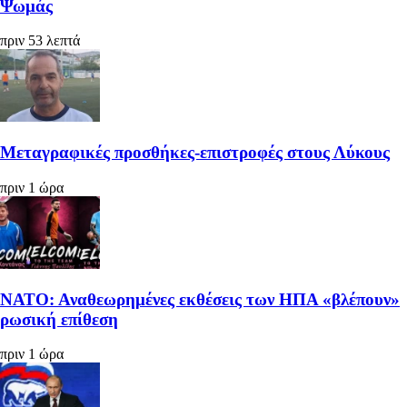
Ψωμάς
πριν 53 λεπτά
Μεταγραφικές προσθήκες-επιστροφές στους Λύκους
πριν 1 ώρα
ΝΑΤΟ: Αναθεωρημένες εκθέσεις των ΗΠΑ «βλέπουν»
ρωσική επίθεση
πριν 1 ώρα