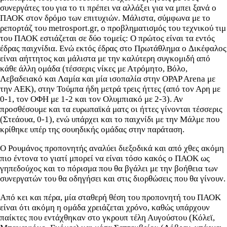
συνεργάτες του για το τι πρέπει να αλλάξει για να μπει ξανά ο
ΠΑΟΚ στον δρόμο των επιτυχιών. Μάλιστα, σύμφωνα με το
ρεπορτάζ του metrosport.gr, ο προβληματισμός του τεχνικού τιμ
του ΠΑΟΚ εστιάζεται σε δύο τομείς: Ο πρώτος είναι τα εντός
έδρας παιχνίδια. Ενώ εκτός έδρας στο Πρωτάθλημα o Δικέφαλος
είναι αήττητος και μάλιστα με την καλύτερη συγκομιδή από
κάθε άλλη ομάδα (τέσσερις νίκες με Ατρόμητο, Βόλο,
Λεβαδειακό και Λαμία και μία ισοπαλία στην OPAP Arena με
την ΑΕΚ), στην Τούμπα ήδη μετρά τρεις ήττες (από τον Αρη με
0-1, τον ΟΦΗ με 1-2 και τον Ολυμπιακό με 2-3). Αν
προσθέσουμε και τα ευρωπαϊκά ματς οι ήττες γίνονται τέσσερις
(Στεάουα, 0-1), ενώ υπάρχει και το παιχνίδι με την Μάλμε που
κρίθηκε υπέρ της σουηδικής ομάδας στην παράταση.
Ο Ρουμάνος προπονητής αναλύει διεξοδικά και από χθες ακόμη
πιο έντονα το γιατί μπορεί να είναι τόσο κακός ο ΠΑΟΚ ως
γηπεδούχος και το πόρισμα που θα βγάλει με την βοήθεια των
συνεργατών του θα οδηγήσει και στις διορθώσεις που θα γίνουν.
Από κει και πέρα, μία σταθερή θέση του προπονητή του ΠΑΟΚ
είναι ότι ακόμη η ομάδα χρειάζεται χρόνο, καθώς υπάρχουν
παίκτες που εντάχθηκαν στο γκρουπ τέλη Αυγούστου (Κόλεϊ,