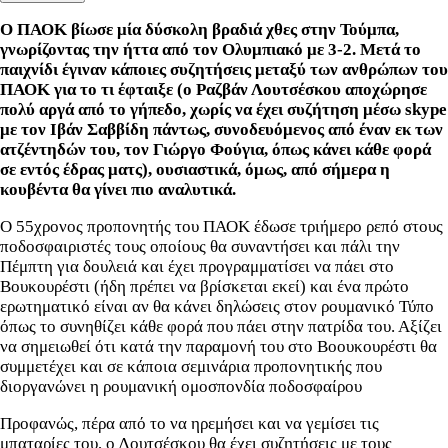
Ο ΠΑΟΚ βίωσε μία δύσκολη βραδιά χθες στην Τούμπα,
γνωρίζοντας την ήττα από τον Ολυμπιακό με 3-2. Μετά το
παιχνίδι έγιναν κάποιες συζητήσεις μεταξύ των ανθρώπων του
ΠΑΟΚ για το τι έφταιξε (ο Ραζβάν Λουτσέσκου αποχώρησε
πολύ αργά από το γήπεδο, χωρίς να έχει συζήτηση μέσω skype
με τον Ιβάν Σαββίδη πάντως, συνοδευόμενος από έναν εκ των
ατζέντηδών του, τον Γιώργο Φούγια, όπως κάνει κάθε φορά
σε εντός έδρας ματς), ουσιαστικά, όμως, από σήμερα η
κουβέντα θα γίνει πιο αναλυτικά.
Ο 55χρονος προπονητής του ΠΑΟΚ έδωσε τριήμερο ρεπό στους
ποδοσφαιριστές τους οποίους θα συναντήσει και πάλι την
Πέμπτη για δουλειά και έχει προγραμματίσει να πάει στο
Βουκουρέστι (ήδη πρέπει να βρίσκεται εκεί) και ένα πρώτο
ερωτηματικό είναι αν θα κάνει δηλώσεις στον ρουμανικό Τύπο
όπως το συνηθίζει κάθε φορά που πάει στην πατρίδα του. Αξίζει
να σημειωθεί ότι κατά την παραμονή του στο Βοουκουρέστι θα
συμμετέχει και σε κάποια σεμινάρια προπονητικής που
διοργανώνει η ρουμανική ομοσπονδία ποδοσφαίρου
Προφανώς, πέρα από το να ηρεμήσει και να γεμίσει τις
μπαταρίες του, ο Λουτσέσκου θα έχει συζητήσεις με τους