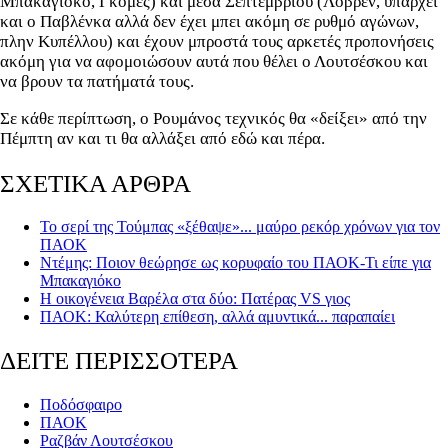
Μπακαγιόκο, Γκόμες) και μέσα Σεπτεμβρίου (Λόβρεν, υπάρχει
και ο Παβλένκα αλλά δεν έχει μπει ακόμη σε ρυθμό αγώνων,
πλην Κυπέλλου) και έχουν μπροστά τους αρκετές προπονήσεις
ακόμη για να αφομοιώσουν αυτά που θέλει ο Λουτσέσκου και
να βρουν τα πατήματά τους.
Σε κάθε περίπτωση, ο Ρουμάνος τεχνικός θα «δείξει» από την
Πέμπτη αν και τι θα αλλάξει από εδώ και πέρα.
ΣΧΕΤΙΚΑ ΑΡΘΡΑ
Το σερί της Τούμπας «ξέθαψε»... μαύρο ρεκόρ χρόνων για τον
ΠΑΟΚ
Ντέμης: Ποιον θεώρησε ως κορυφαίο του ΠΑΟΚ-Τι είπε για
Μπακαγιόκο
Η οικογένεια Βαρέλα στα δύο: Πατέρας VS γιος
ΠΑΟΚ: Καλύτερη επίθεση, αλλά αμυντικά... παραπαίει
ΔΕΙΤΕ ΠΕΡΙΣΣΟΤΕΡΑ
Ποδόσφαιρο
ΠΑΟΚ
Ραζβάν Λουτσέσκου