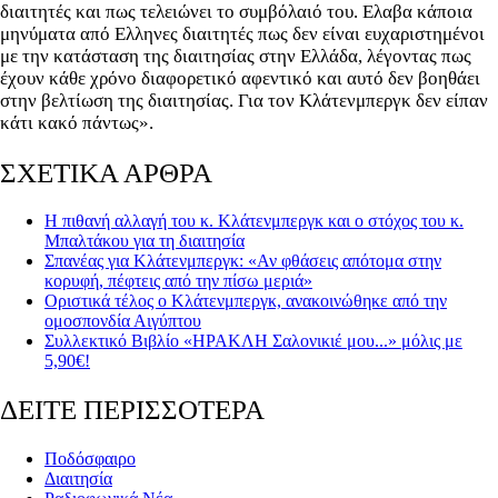
διαιτητές και πως τελειώνει το συμβόλαιό του. Ελαβα κάποια
μηνύματα από Ελληνες διαιτητές πως δεν είναι ευχαριστημένοι
με την κατάσταση της διαιτησίας στην Ελλάδα, λέγοντας πως
έχουν κάθε χρόνο διαφορετικό αφεντικό και αυτό δεν βοηθάει
στην βελτίωση της διαιτησίας. Για τον Κλάτενμπεργκ δεν είπαν
κάτι κακό πάντως».
ΣΧΕΤΙΚΑ ΑΡΘΡΑ
Η πιθανή αλλαγή του κ. Κλάτενμπεργκ και ο στόχος του κ.
Μπαλτάκου για τη διαιτησία
Σπανέας για Κλάτενμπεργκ: «Αν φθάσεις απότομα στην
κορυφή, πέφτεις από την πίσω μεριά»
Οριστικά τέλος ο Κλάτενμπεργκ, ανακοινώθηκε από την
ομοσπονδία Αιγύπτου
Συλλεκτικό Βιβλίο «ΗΡΑΚΛΗ Σαλονικιέ μου...» μόλις με
5,90€!
ΔΕΙΤΕ ΠΕΡΙΣΣΟΤΕΡΑ
Ποδόσφαιρο
Διαιτησία