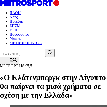
ΠΑΟΚ
Άρης
Ηρακλής
ΕΠΣΜ
ΡΟΗ
Ποδόσφαιρο
Μπάσκετ
METROPOLIS 95.5
METROPOLIS 95,5
«Ο Κλάτενμπεργκ στην Αίγυπτο
θα παίρνει τα μισά χρήματα σε
σχέση με την Ελλάδα»