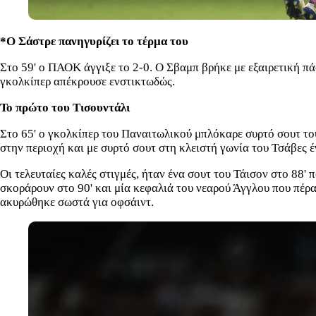
*Ο Σάστρε πανηγυρίζει το τέρμα του
Στο 59' ο ΠΑΟΚ άγγιξε το 2-0. Ο Σβαμπ βρήκε με εξαιρετική π
γκολκίπερ απέκρουσε ενστικτωδώς.
Το πρώτο του Τισουντάλι
Στο 65' ο γκολκίπερ του Παναιτωλικού μπλόκαρε συρτό σουτ το
στην περιοχή και με συρτό σουτ στη κλειστή γωνία του Τσάβες έ
Οι τελευταίες καλές στιγμές, ήταν ένα σουτ του Τάισον στο 88'
σκοράρουν στο 90' και μία κεφαλιά του νεαρού Άγγλου που πέρα
ακυρώθηκε σωστά για οφσάιντ.