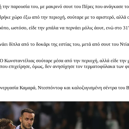
ή την παρουσία του, με μακρινό σουτ του Πέρες που ανάγκασε τ
ήκε χώρο έξω από την περιοχή, σούταρε με το αριστερό, αλλά ο
όπο, ωστόσο, είδε την μπάλα να περνάει μόλις άουτ, ενώ στο 31
άει δίπλα από το δοκάρι της εστίας του, μετά από σουτ του Ντία
 Ο Κωνσταντέλιας σούταρε μέσα από την περιοχή, αλλά είδε την 
που επιχείρησε, όμως, δεν ανησύχησε τον τερματοφύλακα των φ
συνεργασία Καμαρά, Ντεσπόντοφ και καλοζυγισμένη σέντρα του 