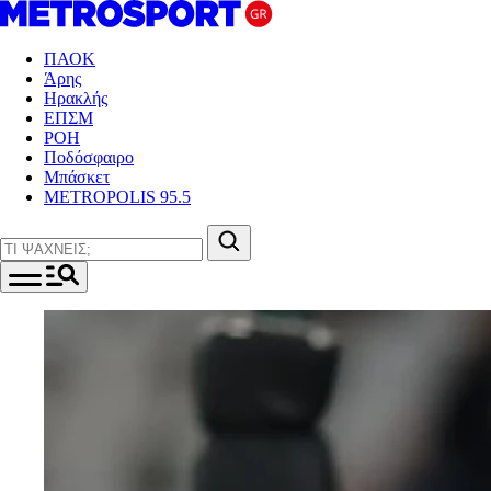
ΠΑΟΚ
Άρης
Ηρακλής
ΕΠΣΜ
ΡΟΗ
Ποδόσφαιρο
Μπάσκετ
METROPOLIS 95.5