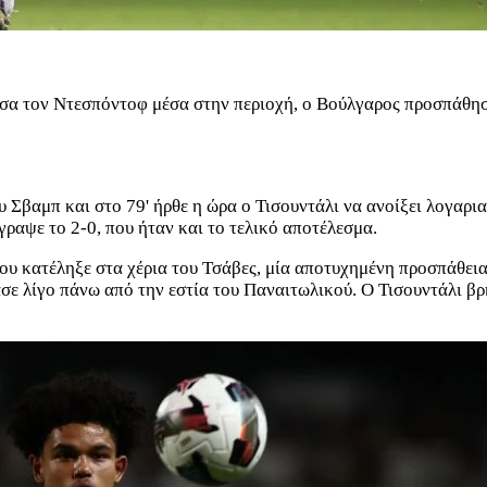
άσα τον Ντεσπόντοφ μέσα στην περιοχή, ο Βούλγαρος προσπάθησ
υ Σβαμπ και στο 79' ήρθε η ώρα ο Τισουντάλι να ανοίξει λογαρ
γραψε το 2-0, που ήταν και το τελικό αποτέλεσμα.
 που κατέληξε στα χέρια του Τσάβες, μία αποτυχημένη προσπάθει
σε λίγο πάνω από την εστία του Παναιτωλικού. Ο Τισουντάλι βρ