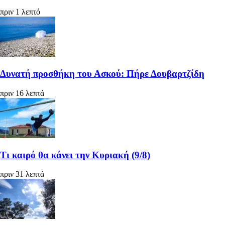
πριν 1 λεπτό
Δυνατή προσθήκη του Ασκού: Πήρε Δουβαρτζίδη
πριν 16 λεπτά
Τι καιρό θα κάνει την Κυριακή (9/8)
πριν 31 λεπτά