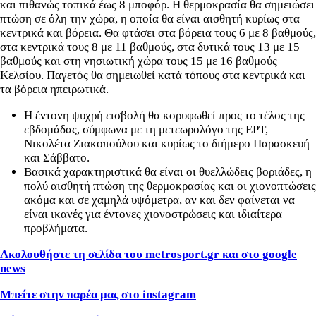
και πιθανώς τοπικά έως 8 μποφόρ. Η θερμοκρασία θα σημειώσει
πτώση σε όλη την χώρα, η οποία θα είναι αισθητή κυρίως στα
κεντρικά και βόρεια. Θα φτάσει στα βόρεια τους 6 με 8 βαθμούς,
στα κεντρικά τους 8 με 11 βαθμούς, στα δυτικά τους 13 με 15
βαθμούς και στη νησιωτική χώρα τους 15 με 16 βαθμούς
Κελσίου. Παγετός θα σημειωθεί κατά τόπους στα κεντρικά και
τα βόρεια ηπειρωτικά.
Η έντονη ψυχρή εισβολή θα κορυφωθεί προς το τέλος της
εβδομάδας, σύμφωνα με τη μετεωρολόγο της ΕΡΤ,
Νικολέτα Ζιακοπούλου και κυρίως το διήμερο Παρασκευή
και Σάββατο.
Βασικά χαρακτηριστικά θα είναι οι θυελλώδεις βοριάδες, η
πολύ αισθητή πτώση της θερμοκρασίας και οι χιονοπτώσεις
ακόμα και σε χαμηλά υψόμετρα, αν και δεν φαίνεται να
είναι ικανές για έντονες χιονοστρώσεις και ιδιαίτερα
προβλήματα.
Ακολουθήστε τη σελίδα του metrosport
.gr
και στο google
news
Μπείτε στην παρέα μας στο instagram