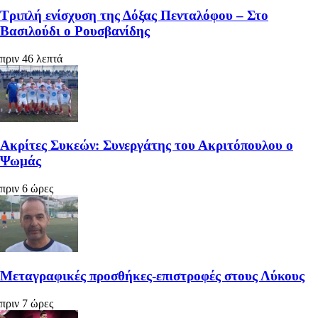
Τριπλή ενίσχυση της Δόξας Πενταλόφου – Στο
Βασιλούδι ο Ρουσβανίδης
πριν 46 λεπτά
Ακρίτες Συκεών: Συνεργάτης του Ακριτόπουλου ο
Ψωμάς
πριν 6 ώρες
Μεταγραφικές προσθήκες-επιστροφές στους Λύκους
πριν 7 ώρες