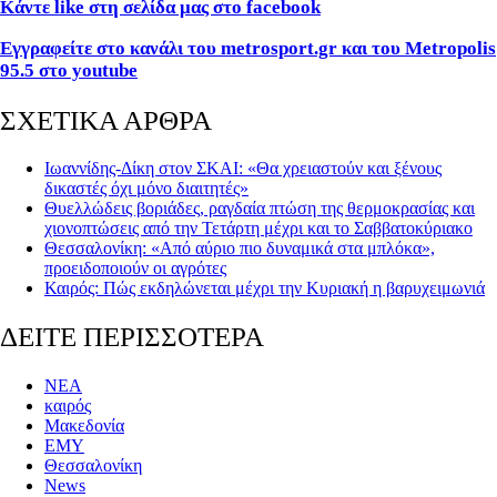
Κάντε like
στη σελίδα μας στο facebook
Εγγραφείτε στο κανάλι του metrosport
.gr
και του Metropolis
95.5 στο youtube
ΣΧΕΤΙΚΑ ΑΡΘΡΑ
Ιωαννίδης-Δίκη στον ΣΚΑΙ: «Θα χρειαστούν και ξένους
δικαστές όχι μόνο διαιτητές»
Θυελλώδεις βοριάδες, ραγδαία πτώση της θερμοκρασίας και
χιονοπτώσεις από την Τετάρτη μέχρι και το Σαββατοκύριακο
Θεσσαλονίκη: «Από αύριο πιο δυναμικά στα μπλόκα»,
προειδοποιούν οι αγρότες
Καιρός: Πώς εκδηλώνεται μέχρι την Κυριακή η βαρυχειμωνιά
ΔΕΙΤΕ ΠΕΡΙΣΣΟΤΕΡΑ
ΝΕΑ
καιρός
Μακεδονία
ΕΜΥ
Θεσσαλονίκη
News