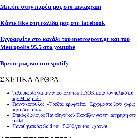
Μπείτε στην παρέα μας στο instagram
Κάντε like στη σελίδα μας στο facebook
Εγγραφείτε στο κανάλι του metrosport.gr και του
Metropolis 95.5 στο youtube
Βρείτε μας και στο spotify
ΣΧΕΤΙΚΑ ΑΡΘΡΑ
Ταλαιπωρία για την αποστολή του ΠΑΟΚ μετά τον τελικό με
την Μπιλμπάο
Γιαννακόπουλος: «Τρέξτε, κρυφτείτε... Ερχόμαστε ξανά χωρίς
την άδειά σας»
Επικός διάλογος Παναθηναϊκού-Παρτίζαν για την απήχηση στα
social
Παναθηναϊκός: Sold out 15.000 για του... χρόνου