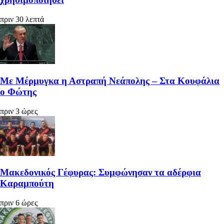
πριν 30 λεπτά
Με Μέρμυγκα η Αστραπή Νεάπολης – Στα Κουφάλια
ο Φώτης
πριν 3 ώρες
Μακεδονικός Γέφυρας: Συμφώνησαν τα αδέρφια
Καραμπούτη
πριν 6 ώρες