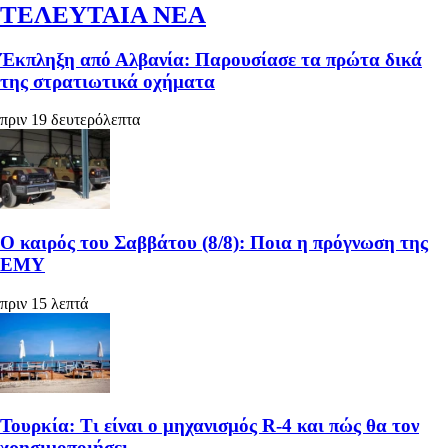
ΤΕΛΕΥΤΑΙΑ ΝΕΑ
Έκπληξη από Αλβανία: Παρουσίασε τα πρώτα δικά
της στρατιωτικά οχήματα
πριν 19 δευτερόλεπτα
Ο καιρός του Σαββάτου (8/8): Ποια η πρόγνωση της
ΕΜΥ
πριν 15 λεπτά
Τουρκία: Τι είναι ο μηχανισμός R-4 και πώς θα τον
χρησιμοποιήσει