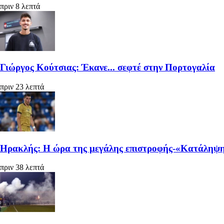
πριν 8 λεπτά
Γιώργος Κούτσιας: Έκανε... σεφτέ στην Πορτογαλία
πριν 23 λεπτά
Ηρακλής: Η ώρα της μεγάλης επιστροφής-«Κατάληψη»
πριν 38 λεπτά