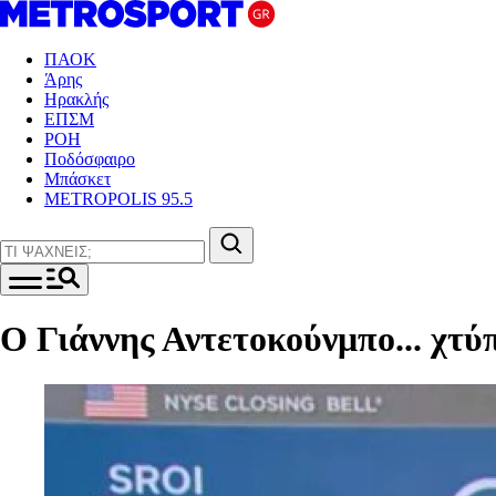
ΠΑΟΚ
Άρης
Ηρακλής
ΕΠΣΜ
ΡΟΗ
Ποδόσφαιρο
Μπάσκετ
METROPOLIS 95.5
Ο Γιάννης Αντετοκούνμπο... χτύ