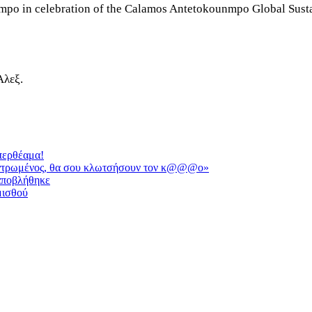
po in celebration of the Calamos Antetokounmpo Global Sust
Άλεξ.
περθέαμα!
υγκεντρωμένος, θα σου κλωτσήσουν τον κ@@@ο»
 αποβλήθηκε
μισθού