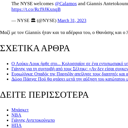
The NYSE welcomes
@Calamos
and Giannis Antetokounm
https://t.co/Rcf9JKxnqB
— NYSE 🏛 (@NYSE)
March 31, 2023
Μαζί με τον Giannis ήταν και τα αδέρφια του, ο Θανάσης και ο 
ΣΧΕΤΙΚΑ ΑΡΘΡΑ
Ο Λούκυ Λουκ ήρθε στο... Κολοσσαίον σε ένα εντυπωσιακό υ
Γιάννης για τη συντριβή από τους Σέλτικς: «Αν δεν είσαι σ
Ευρωλίγκα: Οπαδός της Παρτιζάν απείλησε τους διαιτητές και
Δώρο Πάσχα: Πού θα φτάσει μετά την αύξηση του κατώτατου 
ΔΕΙΤΕ ΠΕΡΙΣΣΟΤΕΡΑ
Μπάσκετ
NBA
Γιάννης Αντετοκούνμπο
ΗΠΑ