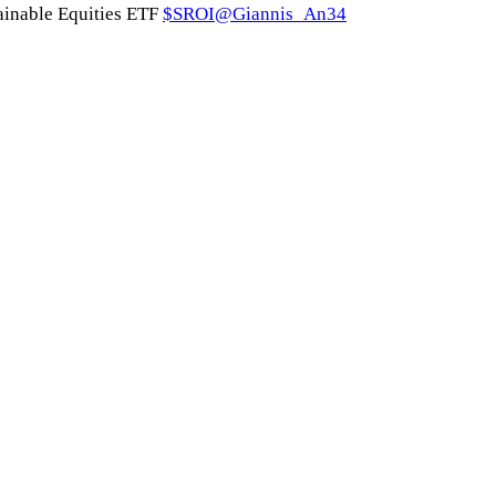
ainable Equities ETF
$SROI
@Giannis_An34