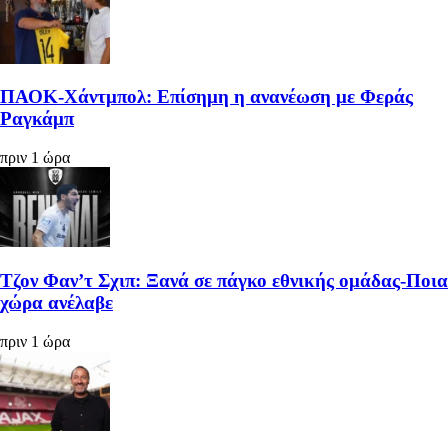
ΠΑΟΚ-Χάντμπολ: Επίσημη η ανανέωση με Φεράς
Ραγκάμπ
πριν 1 ώρα
Τζον Φαν’τ Σχιπ: Ξανά σε πάγκο εθνικής ομάδας-Ποια
χώρα ανέλαβε
πριν 1 ώρα