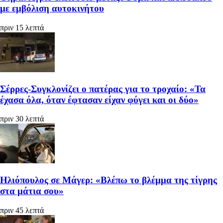
με εμβόλιση αυτοκινήτου
πριν 15 λεπτά
Σέρρες-Συγκλονίζει ο πατέρας για το τροχαίο: «Τα
έχασα όλα, όταν έφτασαν είχαν φύγει και οι δύο»
πριν 30 λεπτά
Ηλιόπουλος σε Μάγερ: «Βλέπω το βλέμμα της τίγρης
στα μάτια σου»
πριν 45 λεπτά