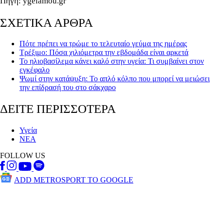
Πηγή: ygeiamou.gr
ΣΧΕΤΙΚΑ ΑΡΘΡΑ
Πότε πρέπει να τρώμε το τελευταίο γεύμα της ημέρας
Τρέξιμο: Πόσα χιλιόμετρα την εβδομάδα είναι αρκετά
Το ηλιοβασίλεμα κάνει καλό στην υγεία: Τι συμβαίνει στον
εγκέφαλο
Ψωμί στην κατάψυξη: Το απλό κόλπο που μπορεί να μειώσει
την επίδρασή του στο σάκχαρο
ΔΕΙΤΕ ΠΕΡΙΣΣΟΤΕΡΑ
Υγεία
ΝΕΑ
FOLLOW US
ADD METROSPORT TO GOOGLE