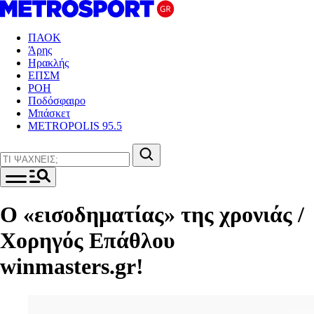
ΠΑΟΚ
Άρης
Ηρακλής
ΕΠΣΜ
ΡΟΗ
Ποδόσφαιρο
Μπάσκετ
METROPOLIS 95.5
O «εισοδηματίας» της χρονιάς /
Χορηγός Επάθλου
winmasters.gr!