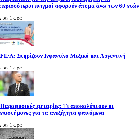
περισσότεροι πνιγμοί αφορούν άτομα άνω των 60 ετών
πριν 1 ώρα
FIFA: Στηρίζουν Ινφαντίνο Μεξικό και Αργεντινή
πριν 1 ώρα
Παραφυσικές εμπειρίες: Τι αποκαλύπτουν οι
επιστήμονες για τα ανεξήγητα φαινόμενα
πριν 1 ώρα