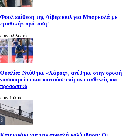
Φουλ επίθεση της Λίβερπουλ για Μπαρκολά με
«μυθική» πρόταση!
πριν 52 λεπτά
Ουαλία: Ντύθηκε «Χάρος», ανέβηκε στην οροφή
νοσοκομείου και κοιτούσε επίμονα ασθενείς και
προσωπικό
πριν 1 ώρα
Καμπανάκι για την ασφαλή κολύμβηση: Οι