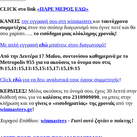
CLICK
στο link
«ΠΑΡΕ ΜΕΡΟΣ
ΕΔΩ
»
KANEΙΣ
την εγγραφή σου στη winmasters
και
ταυτόχρονα
συμμετέχεις
στον πιο σούπερ διαγωνισμό που έγινε ποτέ και θα
σου χαρίσει…..
το εισόδημα μιας ολόκληρης χρονιάς!
Με απλή εγγραφή
εδώ
μπαίνεις στον διαγωνισμό!
Από την Δευτέρα 17 Μαΐου, συντονίσου καθημερινά με το
Metropolis 955 για να ακούσεις το όνομα σου στις
9:15,11:15,13:15,15:15,17:15,19:15
Click
εδώ
για να δεις αναλυτικά τους όρους συμμετοχής
!
ΚΕΡΔΙΣΕΣ!
Μόλις ακούσεις το όνομά σου, έχεις 30 λεπτά στην
διάθεσή σου, για να
καλέσεις στο 2310909090
, να μπεις στην
κλήρωση και να
γίνεις ο «εισοδηματίας» της χρονιάς
από την
winmasters.gr
!
Χορηγού Επάθλου
:
winmasters
-
Γιατί αυτό ζητάει ο παίκτης!