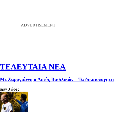
ΤΕΛΕΥΤΑΙΑ ΝΕΑ
Με Ζαρογιάννη ο Αετός Βασιλικών – Τα δικαιολογητικ
πριν 3 ώρες