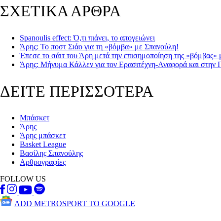
ΣΧΕΤΙΚΑ ΑΡΘΡΑ
Spanoulis effect: Ό,τι πιάνει, το απογειώνει
Άρης: Το ποστ Σιάο για τη «βόμβα» με Σπανούλη!
Έπεσε το σάιτ του Άρη μετά την επισημοποίηση της «βόμβας»
Άρης: Μήνυμα Κάλλεν για τον Ερασιτέχνη-Αναφορά και στην
ΔΕΙΤΕ ΠΕΡΙΣΣΟΤΕΡΑ
Μπάσκετ
Άρης
Άρης μπάσκετ
Basket League
Βασίλης Σπανούλης
Αρθρογραφίες
FOLLOW US
ADD METROSPORT TO GOOGLE