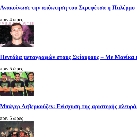
Ανακοίνωσε την απόκτηση του Στρεφέτσα η Παλέρμο
πριν 4 ώρες
Πεντάδα μεταγραφών στους Σκίουρους – Με Μανίκα 
πριν 5 ώρες
Μπάγερ Λεβερκούζεν: Ενίσχυση της αριστερής πλευρά
πριν 5 ώρες