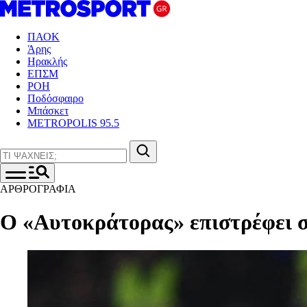
ΠΑΟΚ
Άρης
Ηρακλής
ΕΠΣΜ
ΡΟΗ
Ποδόσφαιρο
Μπάσκετ
METROPOLIS 95.5
ΑΡΘΡΟΓΡΑΦΙΑ
Ο «Αυτοκράτορας» επιστρέφει στ