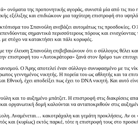
» ονόματα της προπονητικής αγοράς, συνιστά μία από τις πιο η
κής εξέλιξης και επιδιώκουν μια ταχύτερη επιστροφή στο υψηλό
κτόπισμα του Σπανούλη ανεβάζει αυτομάτως τις προσδοκίες. Ο 
α, επενδύοντας σημαντικά περισσότερους πόρους και ενισχύοντας
 με στόχο να κατακτήσει και πάλι κορυφές.
 με την έλευση Σπανούλη επιβεβαιώνουν ότι ο σύλλογος θέλει κ
α την επιστροφή του «Αυτοκράτορα» ξανά στον δρόμο των επιτυχι
ανισμού. Ο Άρης αποτελεί έναν σύλλογο συνυφασμένο με τις νίκε
ρωπος γεννημένος νικητής. Η πορεία του ως αθλητής και τα επιτ
αι Εθνική, έχει αποδείξει πως έχει το DNA νικητή. Και αυτό εί
ούλη και το αυξημένο μπάτζετ. Η επιστροφή στις διακρίσεις απα
 και οργανωτική δομή καλούνται να ανταποκριθούν στις αυξημένε
εύκολη. Αναμένεται… κακοτράχαλη και γεμάτη προκλήσεις. Αν ο
τός και (κυρίως) εκτός παρκέ, τότε η επιστροφή τους στο προσκ