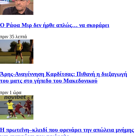
Ο Ράφα Μιρ δεν ήρθε απλώς… να σκοράρει
πριν 35 λεπτά
Άρης-Αναγέννηση Καρδίτσας: Πιθανή η διεξαγωγή
του ματς στο γήπεδο του Μακεδονικού
πριν 1 ώρα
Η πρωτεΐνη–κλειδί που φρενάρει την απώλεια μνήμης