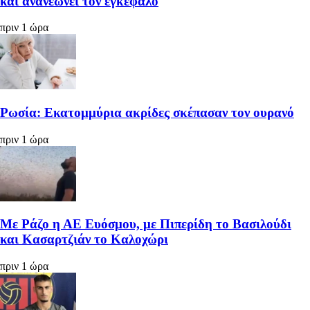
και ανανεώνει τον εγκέφαλο
πριν 1 ώρα
Ρωσία: Εκατομμύρια ακρίδες σκέπασαν τον ουρανό
πριν 1 ώρα
Με Ράζο η ΑΕ Ευόσμου, με Πιπερίδη το Βασιλούδι
και Κασαρτζιάν το Καλοχώρι
πριν 1 ώρα