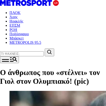
ΠΑΟΚ
Άρης
Ηρακλής
ΕΠΣΜ
ΡΟΗ
Ποδόσφαιρο
Μπάσκετ
METROPOLIS 95.5
Ο άνθρωπος που «στέλνει» τον
Γιολ στον Ολυμπιακό! (pic)