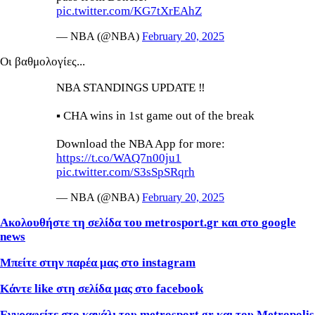
pic.twitter.com/KG7tXrEAhZ
— NBA (@NBA)
February 20, 2025
Οι βαθμολογίες...
NBA STANDINGS UPDATE ‼️
▪️ CHA wins in 1st game out of the break
Download the NBA App for more:
https://t.co/WAQ7n00ju1
pic.twitter.com/S3sSpSRqrh
— NBA (@NBA)
February 20, 2025
Ακολουθήστε τη σελίδα του
metrosport
.
gr
και στο
google
news
Μπείτε στην παρέα μας στο
instagram
Κάντε
like
στη σελίδα μας στο
facebook
Εγγραφείτε στο κανάλι του metrosport.gr και του Metropolis