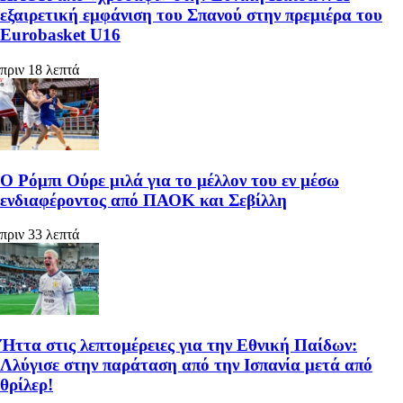
εξαιρετική εμφάνιση του Σπανού στην πρεμιέρα του
Eurobasket U16
πριν 18 λεπτά
Ο Ρόμπι Ούρε μιλά για το μέλλον του εν μέσω
ενδιαφέροντος από ΠΑΟΚ και Σεβίλλη
πριν 33 λεπτά
Ήττα στις λεπτομέρειες για την Εθνική Παίδων:
Λλύγισε στην παράταση από την Ισπανία μετά από
θρίλερ!