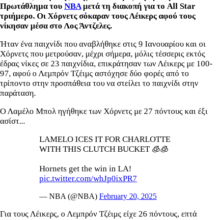
Πρωτάθλημα του
ΝΒΑ
μετά τη διακοπή για το All Star
τριήμερο. Οι Χόρνετς σόκαραν τους Λέικερς αφού τους
νίκησαν μέσα στο Λος Άντζελες.
Ήταν ένα παιχνίδι που αναβλήθηκε στις 9 Ιανουαρίου και οι
Χόρνετς που μετρούσαν, μέχρι σήμερα, μόλις τέσσερις εκτός
έδρας νίκες σε 23 παιχνίδια, επικράτησαν των Λέικερς με 100-
97, αφού ο Λεμπρόν Τζέιμς αστόχησε δύο φορές από το
τρίποντο στην προσπάθεια του να στείλει το παιχνίδι στην
παράταση.
Ο Λαμέλο Μπολ ηγήθηκε των Χόρνετς με 27 πόντους και έξι
ασίστ...
LAMELO ICES IT FOR CHARLOTTE
WITH THIS CLUTCH BUCKET 🧊🧊
Hornets get the win in LA!
pic.twitter.com/whJp0ixPR7
— NBA (@NBA)
February 20, 2025
Για τους Λέικερς, ο Λεμπρόν Τζέιμς είχε 26 πόντους, επτά