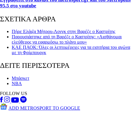
95.5 στο youtube
ΣΧΕΤΙΚΑ ΑΡΘΡΑ
Πήρε Ελάιζα Μήτρου-Λονγκ στην Βαρέζε ο Καστρίτης
Παρουσιάστηκε από τη Βαρέζε ο Καστρίτης: «Αισθάνομαι
ελεύθερος να εφαρμόσω το πλάνο μου»
ΚΑΕ ΠΑΟΚ: Όλες οι λεπτομέρειες για τα εισιτήρια του αγώνα
με τη Φρίμπουργκ
ΔΕΙΤΕ ΠΕΡΙΣΣΟΤΕΡΑ
Μπάσκετ
NBA
FOLLOW US
ADD METROSPORT TO GOOGLE