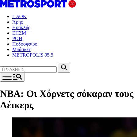
ΠΑΟΚ
Άρης
Ηρακλής
ΕΠΣΜ
ΡΟΗ
Ποδόσφαιρο
Μπάσκετ
METROPOLIS 95.5
ΝΒΑ: Οι Χόρνετς σόκαραν τους
Λέικερς