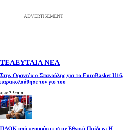
ΤΕΛΕΥΤΑΙΑ ΝΕΑ
Στην Οραντέα ο Σπανούλης για το EuroBasket U16,
παρακολούθησε τον γιο του
πριν 3 λεπτά
ΠΑΟΚ από «χρυσάφι» στην Εθνική Παίδων: Η