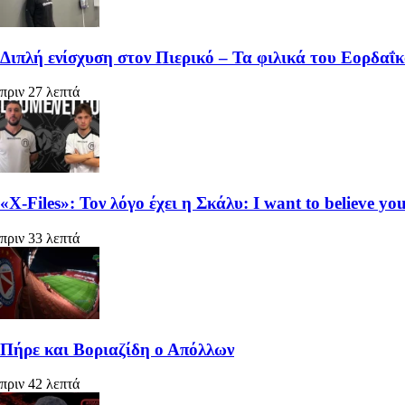
Διπλή ενίσχυση στον Πιερικό – Τα φιλικά του Εορδαΐ
πριν 27 λεπτά
«X-Files»: Τον λόγο έχει η Σκάλυ: I want to believe you
πριν 33 λεπτά
Πήρε και Βοριαζίδη ο Απόλλων
πριν 42 λεπτά