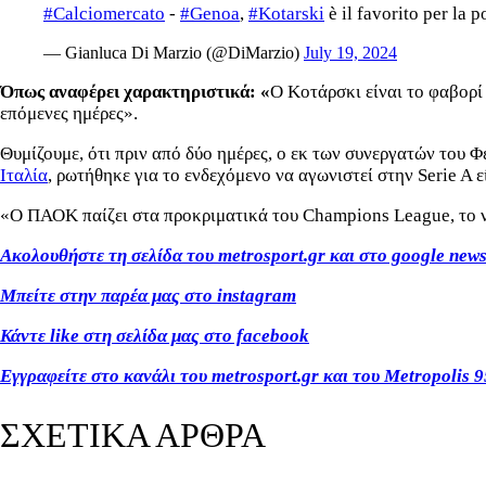
#Calciomercato
-
#Genoa
,
#Kotarski
è il favorito per la 
— Gianluca Di Marzio (@DiMarzio)
July 19, 2024
Όπως αναφέρει χαρακτηριστικά: «
Ο Κοτάρσκι είναι το φαβορί 
επόμενες ημέρες».
Θυμίζουμε, ότι πριν από δύο ημέρες, ο εκ των συνεργατών του 
Ιταλία
, ρωτήθηκε για το ενδεχόμενο να αγωνιστεί στην Serie A 
«Ο ΠΑΟΚ παίζει στα προκριματικά του Champions League, το να
Ακολουθήστε τη σελίδα του metrosport.gr και στο google new
Μπείτε στην παρέα μας στο instagram
Κάντε like στη σελίδα μας στο facebook
Εγγραφείτε στο κανάλι του metrosport.gr και του Metropolis 9
ΣΧΕΤΙΚΑ ΑΡΘΡΑ