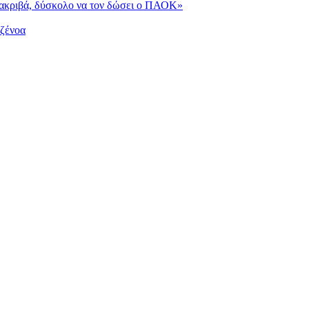
ι ακριβά, δύσκολο να τον δώσει ο ΠΑΟΚ»
Τζένοα