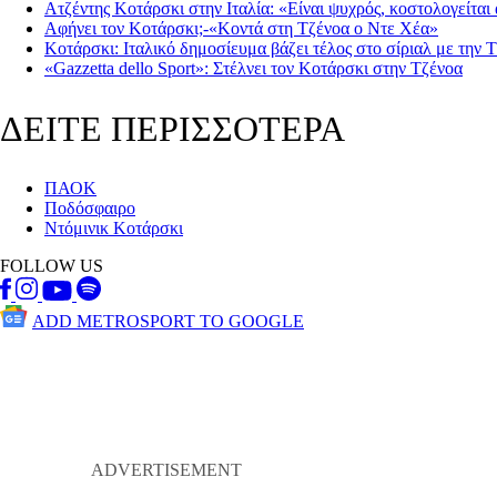
Ατζέντης Κοτάρσκι στην Ιταλία: «Είναι ψυχρός, κοστολογείτα
Αφήνει τον Κοτάρσκι;-«Κοντά στη Τζένοα ο Ντε Χέα»
Κοτάρσκι: Ιταλικό δημοσίευμα βάζει τέλος στο σίριαλ με την 
«Gazzetta dello Sport»: Στέλνει τον Κοτάρσκι στην Τζένοα
ΔΕΙΤΕ ΠΕΡΙΣΣΟΤΕΡΑ
ΠΑΟΚ
Ποδόσφαιρο
Ντόμινικ Κοτάρσκι
FOLLOW US
ADD METROSPORT TO GOOGLE