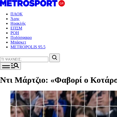
ΠΑΟΚ
Άρης
Ηρακλής
ΕΠΣΜ
ΡΟΗ
Ποδόσφαιρο
Μπάσκετ
METROPOLIS 95.5
Ντι Μάρτζιο: «Φαβορί ο Κοτάρσκ