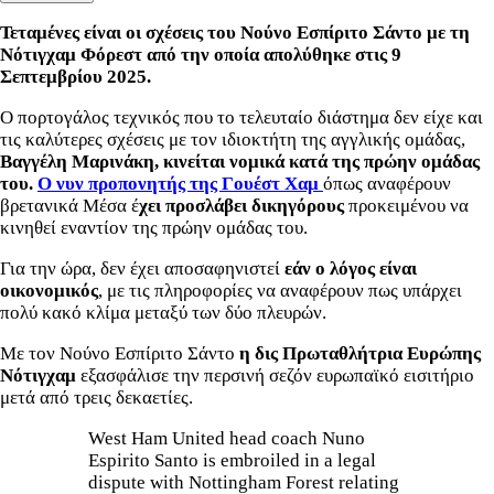
Τεταμένες είναι οι σχέσεις του Νούνο Εσπίριτο Σάντο με τη
Νότιγχαμ Φόρεστ από την οποία απολύθηκε στις 9
Σεπτεμβρίου 2025.
Ο πορτογάλος τεχνικός που το τελευταίο διάστημα δεν είχε και
τις καλύτερες σχέσεις με τον ιδιοκτήτη της αγγλικής ομάδας,
Βαγγέλη Μαρινάκη, κινείται νομικά κατά της πρώην ομάδας
του.
Ο νυν προπονητής της Γουέστ Χαμ
όπως αναφέρουν
βρετανικά Μέσα έ
χει προσλάβει δικηγόρους
προκειμένου να
κινηθεί εναντίον της πρώην ομάδας του.
Για την ώρα, δεν έχει αποσαφηνιστεί
εάν ο λόγος είναι
οικονομικός
, με τις πληροφορίες να αναφέρουν πως υπάρχει
πολύ κακό κλίμα μεταξύ των δύο πλευρών.
Με τον Νούνο Εσπίριτο Σάντο
η δις Πρωταθλήτρια Ευρώπης
Νότιγχαμ
εξασφάλισε την περσινή σεζόν ευρωπαϊκό εισιτήριο
μετά από τρεις δεκαετίες.
West Ham United head coach Nuno
Espirito Santo is embroiled in a legal
dispute with Nottingham Forest relating