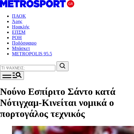
ΠΑΟΚ
Άρης
Ηρακλής
ΕΠΣΜ
ΡΟΗ
Ποδόσφαιρο
Μπάσκετ
METROPOLIS 95.5
Νούνο Εσπίριτο Σάντο κατά
Νότιγχαμ-Κινείται νομικά ο
πορτογάλος τεχνικός