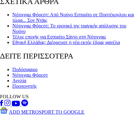
ΣΧΕΤΙΚΑ ΑΡΘΡΑ
Νότιγχαμ Φόρεστ: Από Νούνο Εσπιρίτο σε Ποστέκογλου και
τώρα... Σον Ντάις
Νότιγχαμ Φόρεστ: Το χρονικό της τραγικής απόλυσης του
Νούνο
Τέλος εποχής για Εσπιρίτο Σάντο στη Νότιγχαμ
Εθνική Ελλάδας: Διέρρευσε η νέα εκτός έδρας φανέλα
ΔΕΙΤΕ ΠΕΡΙΣΣΟΤΕΡΑ
Ποδόσφαιρο
Νότιγχαμ Φόρεστ
Αγγλία
Προπονητής
FOLLOW US
ADD METROSPORT TO GOOGLE