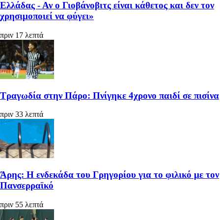
Ελλάδας - Αν ο Γιοβάνοβιτς είναι κάθετος και δεν τον
χρησιμοποιεί να φύγει»
πριν 17 λεπτά
Τραγωδία στην Πάρο: Πνίγηκε 4χρονο παιδί σε πισίνα
πριν 33 λεπτά
Άρης: Η ενδεκάδα του Γρηγορίου για το φιλικό με τον
Πανσερραϊκό
πριν 55 λεπτά