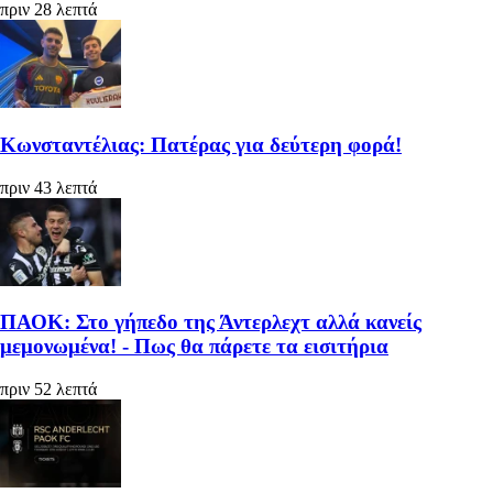
πριν 28 λεπτά
Κωνσταντέλιας: Πατέρας για δεύτερη φορά!
πριν 43 λεπτά
ΠΑΟΚ: Στο γήπεδο της Άντερλεχτ αλλά κανείς
μεμονωμένα! - Πως θα πάρετε τα εισιτήρια
πριν 52 λεπτά