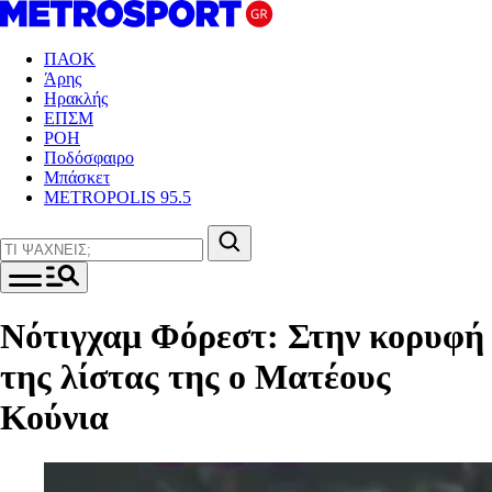
ΠΑΟΚ
Άρης
Ηρακλής
ΕΠΣΜ
ΡΟΗ
Ποδόσφαιρο
Μπάσκετ
METROPOLIS 95.5
Νότιγχαμ Φόρεστ: Στην κορυφή
της λίστας της ο Ματέους
Κούνια