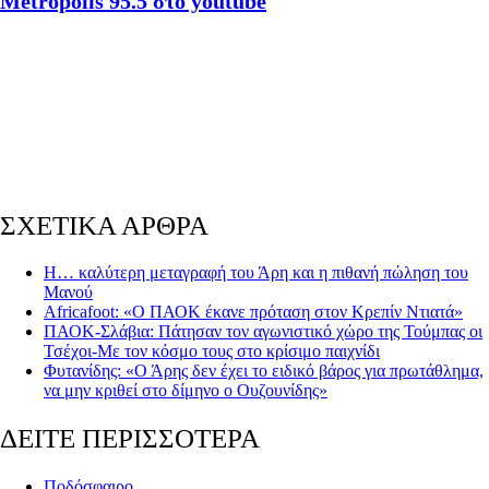
Metropolis 95.5 στο youtube
ΣΧΕΤΙΚΑ ΑΡΘΡΑ
Η… καλύτερη μεταγραφή του Άρη και η πιθανή πώληση του
Μανού
Africafoot: «Ο ΠΑΟΚ έκανε πρόταση στον Κρεπίν Ντιατά»
ΠΑΟΚ-Σλάβια: Πάτησαν τον αγωνιστικό χώρο της Τούμπας οι
Τσέχοι-Με τον κόσμο τους στο κρίσιμο παιχνίδι
Φυτανίδης: «Ο Άρης δεν έχει το ειδικό βάρος για πρωτάθλημα,
να μην κριθεί στο δίμηνο ο Ουζουνίδης»
ΔΕΙΤΕ ΠΕΡΙΣΣΟΤΕΡΑ
Ποδόσφαιρο