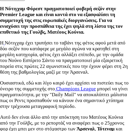
Η Νότιγχαμ Φόρεστ πραγματοποιεί φοβερή σεζόν στην
Premier League και είναι κοντά στο να εξασφαλίσει τη
συμμετοχή της στις ευρωπαϊκές διοργανώσεις. Για να
ενισχύσει την προσπάθεια της έχει ψηλά στη λίστα της τον
επιθετικό της Γουλβς, Ματέους Κούνια.
Η
Νότιγχαμ έχει τρυπήσει το ταβάνι της φέτος αφού μετά από
δύο σεζόν που κατάφερε με μεγάλο αγώνα να κρατηθεί στη
μεγάλη κατηγορία, φέτος έχει αλλάξει επίπεδο, με την ομάδα
του Νούνο Εσπίριτο Σάντο να πραγματοποιεί μία εξαιρετική
πορεία στις πρώτες 22 αγωνιστικές που την έχουν φέρει στη 2η
θέση της βαθμολογίας μαζί με την Άρσεναλ.
Ουσιαστικά, εδώ και λίγο καιρό έχει αρχίσει να πιστεύει πως το
όνειρο της συμμετοχής στο
Champions League
μπορεί να γίνει
πραγματικότητα, με την "Daily Mail" να αποκαλύπτει μάλιστα
πως οι Ρεντς προσπαθούν να κάνουν ένα σημαντικό χτύπημα
στην τρέχουσα μεταγραφική περίοδο.
Αυτό δεν είναι άλλο από την απόκτηση του Ματέους Κούνια
από την Γούλβς, με το ρεπορτάζ να αναφέρει πως ο 25χρονος
φορ έχει μπει μεν στο στόχαστρο των
Άρσεναλ
,
Τότεναμ
και