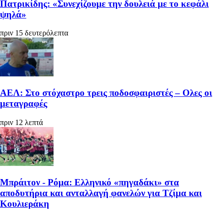
Πατρικίδης: «Συνεχίζουμε την δουλειά με το κεφάλι
ψηλά»
πριν 15 δευτερόλεπτα
ΑΕΛ: Στο στόχαστρο τρεις ποδοσφαιριστές – Ολες οι
μεταγραφές
πριν 12 λεπτά
Μπράιτον - Ρόμα: Ελληνικό «πηγαδάκι» στα
αποδυτήρια και ανταλλαγή φανελών για Τζίμα και
Κουλιεράκη