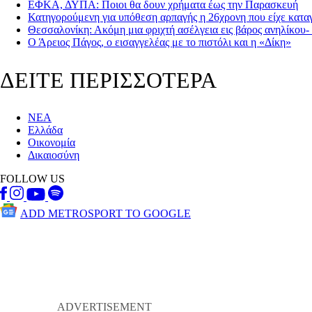
ΕΦΚΑ, ΔΥΠΑ: Ποιοι θα δουν χρήματα έως την Παρασκευή
Κατηγορούμενη για υπόθεση αρπαγής η 26χρονη που είχε καταγ
Θεσσαλονίκη: Ακόμη μια φριχτή ασέλγεια εις βάρος ανηλίκου-
Ο Άρειος Πάγος, ο εισαγγελέας με το πιστόλι και η «Δίκη»
ΔΕΙΤΕ ΠΕΡΙΣΣΟΤΕΡΑ
ΝΕΑ
Ελλάδα
Οικονομία
Δικαιοσύνη
FOLLOW US
ADD METROSPORT TO GOOGLE