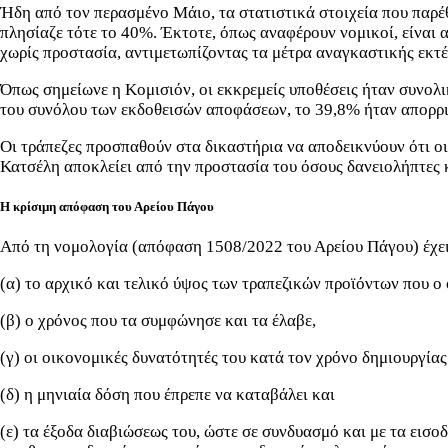
Ήδη από τον περασμένο Μάιο, τα στατιστικά στοιχεία που παρέ
πλησίαζε τότε το 40%. Έκτοτε, όπως αναφέρουν νομικοί, είναι α
χωρίς προστασία, αντιμετωπίζοντας τα μέτρα αναγκαστικής εκτ
Όπως σημείωνε η Κομισιόν, οι εκκρεμείς υποθέσεις ήταν συνολ
του συνόλου των εκδοθεισών αποφάσεων, το 39,8% ήταν απορριπ
Οι τράπεζες προσπαθούν στα δικαστήρια να αποδεικνύουν ότι οι
Κατσέλη αποκλείει από την προστασία του όσους δανειολήπτες κ
Η κρίσιμη απόφαση του Αρείου Πάγου
Από τη νομολογία (απόφαση 1508/2022 του Αρείου Πάγου) έχει κρ
(α) το αρχικό και τελικό ύψος των τραπεζικών προϊόντων που ο
(β) ο χρόνος που τα συμφώνησε και τα έλαβε,
(γ) οι οικονομικές δυνατότητές του κατά τον χρόνο δημιουργία
(δ) η μηνιαία δόση που έπρεπε να καταβάλει και
(ε) τα έξοδα διαβιώσεως του, ώστε σε συνδυασμό και με τα εισ