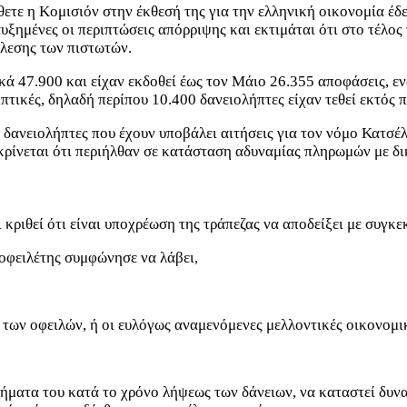
θετε η Κομισιόν στην έκθεσή της για την ελληνική οικονομία έ
υξημένες οι περιπτώσεις απόρριψης και εκτιμάται ότι στο τέλος 
έλεσης των πιστωτών.
ικά 47.900 και είχαν εκδοθεί έως τον Μάιο 26.355 αποφάσεις, 
τικές, δηλαδή περίπου 10.400 δανειολήπτες είχαν τεθεί εκτός 
 δανειολήπτες που έχουν υποβάλει αιτήσεις για τον νόμο Κατσέ
ρίνεται ότι περιήλθαν σε κατάσταση αδυναμίας πληρωμών με δικ
ιθεί ότι είναι υποχρέωση της τράπεζας να αποδείξει με συγκεκρ
 οφειλέτης συμφώνησε να λάβει,
ς των οφειλών, ή οι ευλόγως αναμενόμενες μελλοντικές οικονομι
οδήματα του κατά το χρόνο λήψεως των δάνειων, να καταστεί δυν