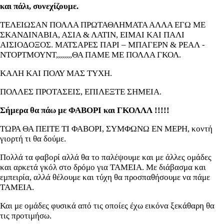
και πάλι, συνεχίζουμε.
ΤΕΛΕΙΩΣΑΝ ΠΟΛΛΑ ΠΡΩΤΑΘΛΗΜΑΤΑ ΑΛΛΑ ΕΓΩ ΜΕ
ΣΚΑΝΔΙΝΑΒΙΑ, ΑΣΙΑ & ΛΑΤΙΝ, ΕΙΜΑΙ ΚΑΙ ΠΑΛΙ
ΑΙΣΙΟΔΟΞΟΣ. ΜΑΤΣΑΡΕΣ ΠΑΡΙ – ΜΠΑΓΕΡΝ & ΡΕΑΛ -
ΝΤΟΡΤΜΟΥΝΤ,,,,,,,,ΘΑ ΠΑΜΕ ΜΕ ΠΟΛΛΑ ΓΚΟΛ.
ΚΑΛΗ ΚΑΙ ΠΟΛΥ ΜΑΣ ΤΥΧΗ.
ΠΟΛΛΕΣ ΠΡΟΤΑΣΕΙΣ, ΕΠΙΛΕΞΤΕ ΣΗΜΕΙΑ.
Σήμερα θα πάω με ΦΑΒΟΡΙ και ΓΚΟΛΛΛ !!!!!
ΤΩΡΑ ΘΑ ΠΕΙΤΕ ΤΙ ΦΑΒΟΡΙ, ΣΥΜΦΩΝΩ ΕΝ ΜΕΡΗ, κοντή
γιορτή τι θα δούμε.
Πολλά τα φαβορί αλλά θα το παλέψουμε και με άλλες ομάδες
και αρκετά γκόλ στο δρόμο για ΤΑΜΕΙΑ. Με διάβασμα και
εμπειρία, αλλά θέλουμε και τύχη θα προσπαθήσουμε να πάμε
ΤΑΜΕΙΑ.
Και με ομάδες φυσικά από τις οποίες έχω εικόνα ξεκάθαρη θα
τις προτιμήσω.