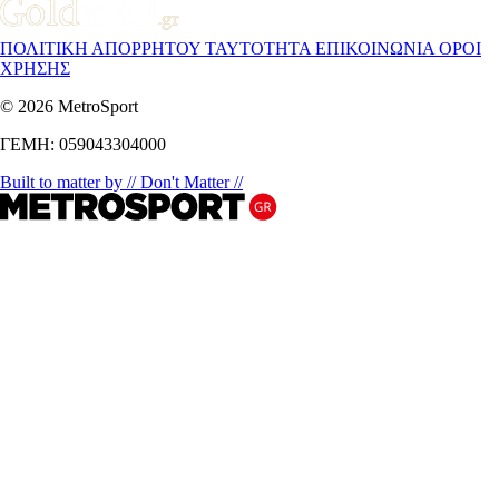
ΠΟΛΙΤΙΚΗ ΑΠΟΡΡΗΤΟΥ
ΤΑΥΤΟΤΗΤΑ
ΕΠΙΚΟΙΝΩΝΙΑ
ΟΡΟΙ
ΧΡΗΣΗΣ
© 2026 MetroSport
ΓΕΜΗ: 059043304000
Built to matter by // Don't Matter //