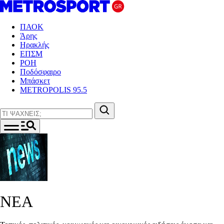
ΠΑΟΚ
Άρης
Ηρακλής
ΕΠΣΜ
ΡΟΗ
Ποδόσφαιρο
Μπάσκετ
METROPOLIS 95.5
ΝΕΑ