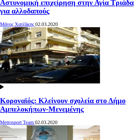
Αστυνομική επιχείρηση στην Αγία Τριάδα
για αλλοδαπούς
Μάνος Χατζάκης
02.03.2020
Κοροναϊός: Κλείνουν σχολεία στο Δήμο
Αμπελοκήπων-Μενεμένης
Metrosport Team
02.03.2020