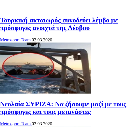
Τουρκική ακταιωρός συνοδεύει λέμβο με
πρόσφυγες ανοιχτά της Λέσβου
Metrosport Team
02.03.2020
Νεολαία ΣΥΡΙΖΑ: Να ζήσουμε μαζί με τους
πρόσφυγες και τους μετανάστες
Metrosport Team
02.03.2020